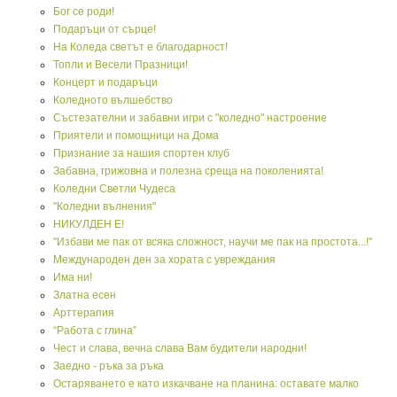
Бог се роди!
Подаръци от сърце!
На Коледа светът е благодарност!
Топли и Весели Празници!
Концерт и подаръци
Коледното вълшебство
Състезателни и забавни игри с "коледно" настроение
Приятели и помощници на Дома
Признание за нашия спортен клуб
Забавна, грижовна и полезна среща на поколенията!
Коледни Светли Чудеса
"Коледни вълнения"
НИКУЛДЕН Е!
"Избави ме пак от всяка сложност, научи ме пак на простота...!"
Международeн ден за хората с увреждания
Има ни!
Златна есен
Арттерапия
“Работа с глина”
Чест и слава, вечна слава Вам будители народни!
Заедно - ръка за ръка
Остаряването е като изкачване на планина: оставате малко