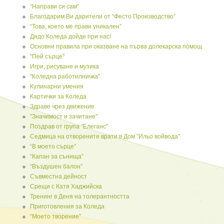
“Направи си сам”
Благодарим Ви дарители от “Фесто Производство”
“Това, което ме прави уникален”
Дядо Коледа дойде при нас!
Основни правила при оказване на първа долекарска помощ
"Пей сърце"
Игри, рисуване и музика
"Коледна работилничка"
Кулинарни умения
Картички за Коледа
Здраве чрез движение
"Значимост и зачитане"
Поздрав от група "Елеганс"
Седмица на отворените врати в Дом "Ильо войвода"
“В моето сърце”
“Капан за сънища”
“Въздушен балон”
Съвместна дейност
Срещи с Катя Хаджийска
Тренинг в Деня на толерантността
Приготовления за Коледа
“Моето творение”