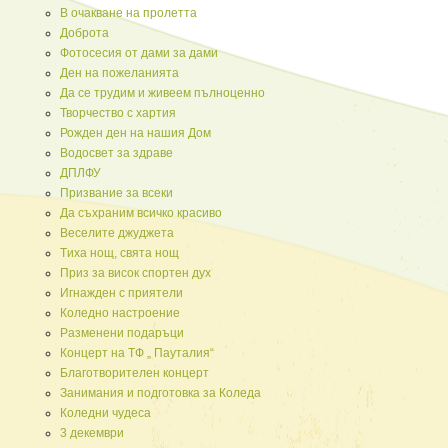
В очакване на пролетта
Доброта
Фотосесия от дами за дами
Ден на пожеланията
Да се трудим и живеем пълноценно
Творчество с хартия
Рожден ден на нашия Дом
Водосвет за здраве
ДПЛФУ
Призвание за всеки
Да съхраним всичко красиво
Веселите джуджета
Tиха нощ, свята нощ
Приз за висок спортен дух
Игнажден с приятели
Коледно настроение
Разменени подаръци
Концерт на ТФ „ Пауталия“
Благотворителен концерт
Занимания и подготовка за Коледа
Коледни чудеса
3 декември