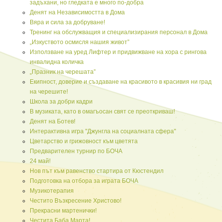
задъхани, но гледката е много по-добра
Денят на Независимостта в Дома
Вяра и сила за добруване!
Тренинг на обслужващия и специализирания персонал в Дома
„Изкуството осмисля нашия живот”
Използване на уред Лифтер и придвижване на хора с рингова
инвалидна количка
„Празник на черешата”
Екипност, доверие и създаване на красивото в красивия ни град
на черешите!
Школа за добри кадри
В музиката, като в омагъосан свят се преоткриваш!
Денят на Ботев!
Интерактивна игра "Джунгла на социалната сфера"
Цветарство и грижовност към цветята
Предварителен турнир по БОЧА
24 май!
Нов път към равенство стартира от Кюстендил
Подготовка на отбора за играта БОЧА
Музикотерапия
Честито Възкресение Христово!
Прекрасни мартенички!
Честита Баба Марта!