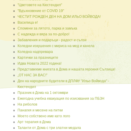
"Цветовете на Кюстендил"
"Вдъхновение от COVID 19"
ЧЕСТИТ РОЖДЕН ДЕН НА ДОМ ИЛЬО ВОЙВОДА!
Василица е!
Спомени за лятото, парка и замъка
С надежда и вяра за по-добро!
Забавления и подаръци - радост и сълзи
Коледни изкушения с мириса на мед и канела
Коледна надпревара
Картички за празниците
Идва Новата 2022 година!
Представихме книгата в Дома и нашата героиня Сълзица!
„ОТ НАС ЗА ВАС!”
Ден на народните будители в ДПЛФУ "Ильо Войвода" -
Кюстендил
Празник в Дома на 1 октомври
Ежегодна учебна евакуация по изисквания за ПБЗН
На риболов
Панагия и месене на питки
Моето собствено име като лого
Арт терапия в Дома
Таланти от Дома с три златни медала