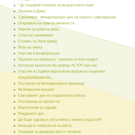
" Да подарим топлина на възрастните хора"
Празник в Дома
3 декември - международен ден на хората с увреждания
Откриване на нови възможности
Умения за улов на риба
Спортни занимания
Спомен за Лили Шмид
Йога на смеха
Участие в конференция
Празник на черешата - празник на Кюстендил
Истинско приятелство доведе АСТОР при нас
Участие в Седмия европейски форум по социално
предприемачество,
Послание за Великденските празници
Великденски концерт
Световният ден на социалната работа
Посланици на пролетта
Мартенички за здраве
Рожденият ден
Да бъде здрава и изпълнена с повече радости!!!
Награди и томбола на късмета
Усещане за домашен уют и топлина