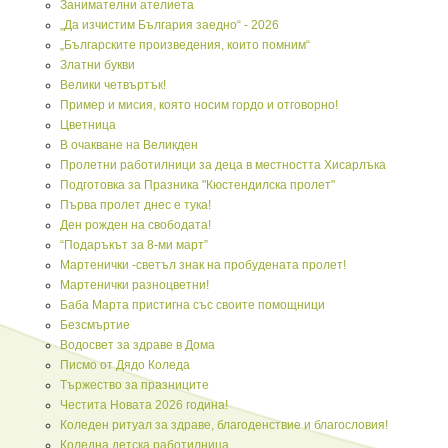
Занимателни ателиета
„Да изчистим България заедно“ - 2026
„Българските произведения, които помним“
Златни букви
Велики четвъртък!
Пример и мисия, която носим гордо и отговорно!
Цветница
В очакване на Великден
Пролетни работилници за деца в местността Хисарлъка
Подготовка за Празника "Кюстендилска пролет"
Първа пролет днес е тука!
Ден рожден на свободата!
“Подаръкът за 8-ми март”
Мартенички -светъл знак на пробудената пролет!
Мартенички разноцветни!
Баба Марта пристигна със своите помощници
Безсмъртие
Водосвет за здраве в Дома
Писмо от Дядо Коледа
Тържество за празниците
Честита Новата 2026 година!
Коледен ритуал за здраве, благоденствие и благословия!
Коледна детска работилница