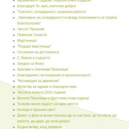
Музикален и трудово терапевтичен подарък
Благодаря Ти, моя, учителко добра!
"Смелост, солидарност, социална работа“
„Укрепване на солидарността между поколенията за трайно
благополучие“
Честит Празник!
Певчески таланти
Мартеници!
"Подари мартеница"
Послание на детелината
С Левски в сърцето!
Заедно за Янис!
Красиви и обичливи Празници!
Благодарим с възхищение и признателност!
"Мотивация за движение"
Молитва за здраве и благоденствие
Честита Новата 2025 година!
Весели Празници и Щастлива Нова година!
Толкова много радост на едно място!
Коледа е празник свят!
Домът е Дом за всеки поискал да се настани, да се обучи да
работи, да дари, да носи добро!
Бъдни вечер, нощ преваля