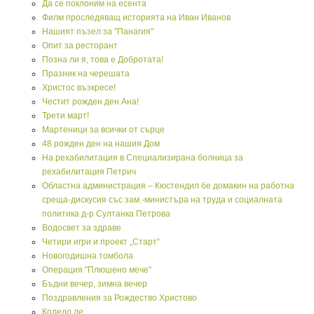
Да се поклоним на есента
Филм проследяващ историята на Иван Иванов
Нашият пъзел за "Панагия"
Опит за ресторант
Позна ли я, това е Добротата!
Празник на черешата
Христос възкресе!
Честит рожден ден Ана!
Трети март!
Мартеници за всички от сърце
48 рожден ден на нашия Дом
На рехабилитация в Специализирана болница за
рехабилитация Петрич
Областна администрация – Кюстендил бе домакин на работна
среща-дискусия със зам.-министъра на труда и социалната
политика д-р Султанка Петрова
Водосвет за здраве
Четири игри и проект „Старт“
Новогодишна томбола
Операция "Плюшено мече"
Бъдни вечер, зимна вечер
Поздравления за Рождество Христово
Коледо ле