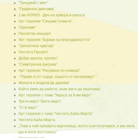
"Танцувай с мен"
“Графична диктовка”
1-ви АПРИЛ - Ден на хумора и шегата
Арт терапия “Свържи точките”
“Оригами”
Пролетен концерт
Арт терапия “Буркан на благодарността”
“Заплетени чувства”
Честита Пролет!
Добре дошла, пролет!
“Симетрична рисунка”
Арт терапия “Рисуване по номера”
-“Правя го от сърце, защото го заслужават"
Жената е родена да дарява!
Който умее да работи, знае как и да празнува!
Арт терапия с тема “Украса за 8-ми март”
Трети март! Трети март!
“3-ти март”.
Арт терапия с тема “Честита Баба Марта”
Честита Баба Марта
„Tова е най-хубавата мартеница, която съм получавал, и ако мога
ще я нося постоянно“