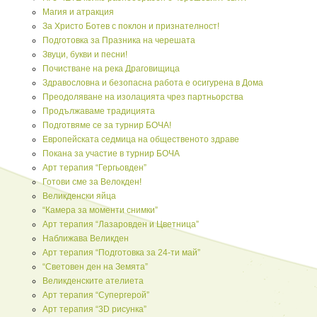
Магия и атракция
За Христо Ботев с поклон и признателност!
Подготовка за Празника на черешата
Звуци, букви и песни!
Почистване на река Драговищица
Здравословна и безопасна работа е осигурена в Дома
Преодоляване на изолацията чрез партньорства
Продължаваме традицията
Подготвяме се за турнир БОЧА!
Европейската седмица на общественото здраве
Покана за участие в турнир БОЧА
Арт терапия “Гергьовден”
Готови сме за Велокден!
Великденски яйца
“Камера за моменти снимки”
Арт терапия “Лазаровден и Цветница”
Наближава Великден
Арт терапия “Подготовка за 24-ти май”
“Световен ден на Земята”
Великденските ателиета
Арт терапия “Супергерой”
Арт терапия “3D рисунка”