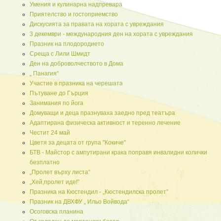
Умения и кулинарна надпревара
Приятелство и гостоприемство
Дискусията за правата на хората с увреждания
3 декември - международния ден на хората с увреждания
Празник на плодородието
Среща с Лили Шмидт
Ден на доброволчеството в Дома
„ Панагия“
Участие в празника на черешата
Пътуване до Гърция
Занимания по йога
Домуващи и деца празнуваха заедно пред театъра
Адаптирана физическа активност и теренно лечение
Честит 24 май
Цветя за децата от група "Кокиче"
БТВ - Майстор с ампутирани крака поправя инвалидни колички
безплатно
„Пролет върху листа“
„Хей,пролет иде!”
Празника на Кюстендил - „Кюстендилска пролет”
Празник на ДВХФУ „ Ильо Войвода“
Осоговска планина