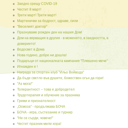
Заедно срещу COVID-19
Честит 8 март!
Трети март! Трети март!
Мартенички за бодрост, здраве, сили
"Веселият доктор"
Празнуваме рожден ден на нашия Дом!
Дом на вярващия в другия - в моженето, в заедността, в
доверието!
Водосвет в Дома
Нова годино, добре ни дошла!
Подаръци от националната кампания "Плюшено мече"
Игнажден е !
Награда за спортен клуб "Ильо Войвода"
Да бъде светло във душите, божествен огън да гори!
"Аз мога!"
Толерантност – това е добродетел
Трудотерапия и обучение за празника
Грижи и признателност
„Осмоза" - продължава БОЧА
БОЧА - игра, състезание и турнир
"Не се сърди, човече!"
Честит празник мили хора!