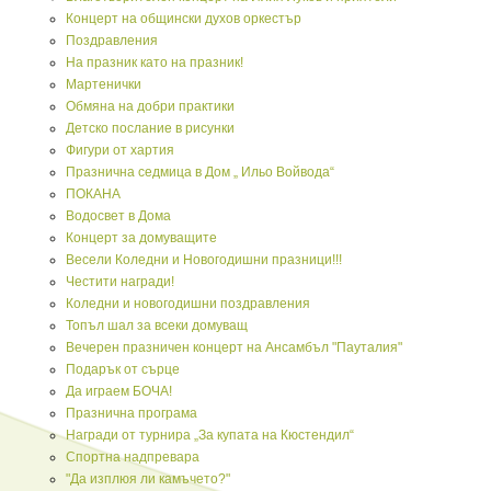
Концерт на общински духов оркестър
Поздравления
На празник като на празник!
Мартенички
Обмяна на добри практики
Детско послание в рисунки
Фигури от хартия
Празнична седмица в Дом „ Ильо Войвода“
ПОКАНА
Водосвет в Дома
Концерт за домуващите
Весели Коледни и Новогодишни празници!!!
Честити награди!
Коледни и новогодишни поздравления
Топъл шал за всеки домуващ
Вечерен празничен концерт на Ансамбъл "Пауталия"
Подарък от сърце
Да играем БОЧА!
Празнична програма
Награди от турнира „За купата на Кюстендил“
Спортна надпревара
"Да изплюя ли камъчето?"