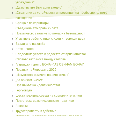
увреждания“
„Да изчистим България заедно“
„Стратегии за устойчивост и превенция на професионалното
изтощение "
Среща с пожарникари
Съединението прави силата
Практическо занятие по пожарна безопасност
Участие в работилници с идеи и творящи деца
Въздигане на хляба
Летен лагер
Споделяме успеха и радостта от признанието!
Словото като мост между светове
IV градски турнир БОЧА - "АЗ ОБИЧАМ БОЧА!"
Празник на Черешата 2025
„Изкуството осмисля нашият живот”
„Аз обичам БОЧА!“
Празникът на идентичността!
Гергьовден
Шеста годишна среща на социалните услуги
Подготовка за великденските празници
Лазарки
Трудотерапевти в действие