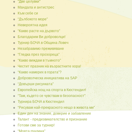
"Две целувки"
Мандала и антистрес
Към себе си
“Дълбокото море”
Невероятна идея
“Какво расте на дървото”
Благодарим Ви доброволци!
Турнир БОЧА в Община Ловеч
Незабравимо преживяване
“Гледка през прозореца”
“Какво виждам в тъмното”
Честит празник на възрастните хора!
“Какво намерих в гората”?
Доброволческа инициатива на SAP
“Довърши рисунката”
Европейска нощ на спорта в Кюстендил!
“Там, където се чувствам в безопасност”
Турнира БОЧА в Кюстендил
“Рисувам най-прекрасното нещо в живота ми”
Един ден на знание, доверие и забавление
Талант - предизвикателство и признание
Готови сме за турнир!
“Моята градина”