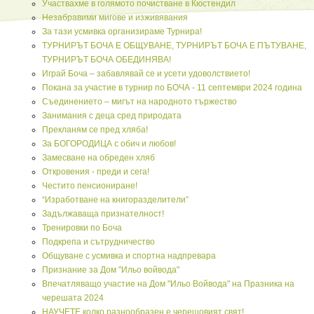
Участвахме в голямото почистване в Кюстендил
Незабравими мигове и изживявания
За тази усмивка организираме Турнира!
ТУРНИРЪТ БОЧА Е ОБЩУВАНЕ, ТУРНИРЪТ БОЧА Е ПЪТУВАНЕ,
ТУРНИРЪТ БОЧА ОБЕДИНЯВА!
Играй Боча – забавлявай се и усети удоволствието!
Покана за участие в турнир по БОЧА - 11 септември 2024 година
Съединението – мигът на народното тържество
Занимания с деца сред природата
Прекланям се пред хляба!
За БОГОРОДИЦА с обич и любов!
Замесване на обреден хляб
Откровения - преди и сега!
Честито пенсиониране!
“Изработване на книгоразделители”
Задължаваща признателност!
Тренировки по Боча
Подкрепа и сътрудничество
Общуване с усмивка и спортна надпревара
Признание за Дом "Ильо войвода"
Впечатляващо участие на Дом "Ильо Войвода" на Празника на
черешата 2024
НАУЧЕТЕ колко разнообразен е черешовият свят!