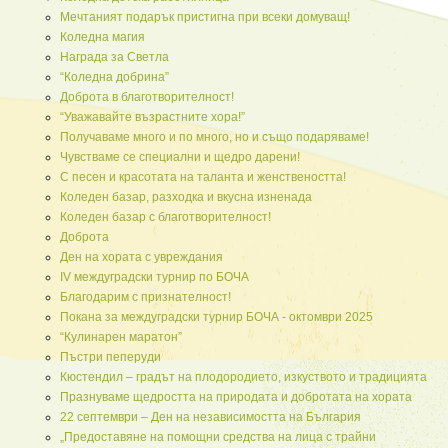
Мечтаният подарък пристигна при всеки домуващ!
Коледна магия
Награда за Светла
“Коледна добрина”
Доброта в благотворителност!
“Уважавайте възрастните хора!”
Получаваме много и по много, но и също подаряваме!
Чувстваме се специални и щедро дарени!
С песен и красотата на таланта и женствеността!
Кoледен базар, разходка и вкусна изненада
Коледен базар с благотворителност!
Доброта
Ден на хората с увреждания
IV междуградски турнир по БОЧА
Благодарим с признателност!
Покана за междуградски турнир БОЧА - октомври 2025
“Кулинарен маратон”
Пъстри пеперуди
Кюстендил – градът на плодородието, изкуството и традицията
Празнуваме щедростта на природата и добротата на хората
22 септември – Ден на независимостта на България
„Предоставяне на помощни средства на лица с трайни