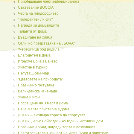
Приобщаване чрез информираност
Състезание BOCCIA
Черга на плодородието
"Толерантен ли си?"
Награда за домуващите
Таланти от Дома
Въздигане на хляба
Отлично представяне на „ БОЧА“
"Черешчица род родила...”
Благодетел в Дома
Играхме Боча в Бачево
Участие в турнир
Пътуващ семинар
"Цветовете на природата"
Празнично гостуване
Великденска изненада
Учене и игри
Посрещане на 3 март в Дома
Баба Марта пристигна в Дома
ДВХФУ – активира хората да спортуват
ДВХФУ „ Ильо Войвода“ – 45 години Истински дом
Празничен обяд, награди торта и пожелания
Благотворителен концерт на Илия Луков и приятели