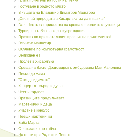
Група приятели на гости на Пенка
Гостуване в родното място
В къщата на Владимир Димитров Майстора
„Опознай природата в Хисарлъка, за да я пазиш“
Галя Цветкова присъства на среща със своите съученици
Турнир по табла за хора с увреждания
Празник на признателност, празник на приятелство!
Гигински манастир
Обучение по компютърна грамотност
Великден е !
Пролет в Хисарлъка
Среща на Васил Драгомиров с омбудсмана Мая Манолова
Писмо до мама
"Отвъд видимото"
Концерт от сърце и душа
Чест и гордост
Празниците продължават
Мартенички и деца
Участие в конкурс
Пеещи мартенички
Баба Марта
Състезание по табла
На гости при Радето и Пенето