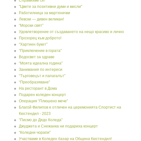
Справихме се!
"Цвете за позитивни думи и мисли"
Работилница за мартенички
Левски — дивен великан!
“Морски свят”
Удовлетворение от създаването на нещо красиво и лично
Прозорец към доброто!
“Хартиен букет”
“Приключение в гората”
Водосвет за здраве
“Моята идеална година”
Занимания по интереси
“Търговецът и папагалът”
“Преобразяване”
На ресторант в Дома
Подарен коледен концерт
Операция “Плюшено мече”
Благой Филипов е отличен на церемонията Спортист на
Кюстендил - 2023
“Писмо до Дядо Коледа”
Джуджета и Снежанка ни подариха концерт
“Коледни чорапи”
Участваме в Коледен базар на Община Кюстендил!