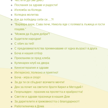
Честити да сме днес!
Послания за здраве и радости!
Изложба за Коледа
Коледна молитва
Как да победиш себе си.....?!
”Варвара вари, Сава пече, Никола яде с голямата лъжица и гости
гощава.”
"Можем да бъдем добри"!
Будители народни!
С обич за теб!
С предизвикателства преминаваме от една възраст в друга
Боча и нашия отбор
Прекланям се пред хляба
Кулинарен клуб на двора
Кинезетерапия и здраве
Интересно, полезно и приятно!
Боча - игра и спорт
За да ти се сбъднат всичките мечти!
Ден за почит на светите братя Кирил и Методий !
Георгьовден - празник на пролетта и храбростта!
Светли и здрави празници в нашия Дом
За дарителите и грижовността с благодарност!
Работилничка в Дома