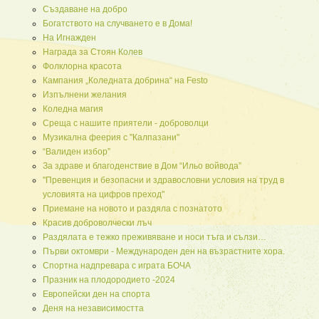
Създаване на добро
Богатството на случването е в Дома!
На Игнажден
Награда за Стоян Колев
Фолклорна красота
Кампания „Коледната добрина“ на Festo
Изпълнени желания
Коледна магия
Среща с нашите приятели - доброволци
Музикална феерия с "Калпазани"
“Валиден избор”
За здраве и благоденствие в Дом “Ильо войвода”
"Превенция и безопасни и здравословни условия на труд в
условията на цифров преход"
Приемане на новото и раздяла с познатото
Красив доброволчески лъч
Раздялата е тежко преживяване и носи тъга и сълзи…
Първи октомври - Международен ден на възрастните хора.
Спортна надпревара с играта БОЧА
Празник на плодородието -2024
Европейски ден на спорта
Деня на независимостта