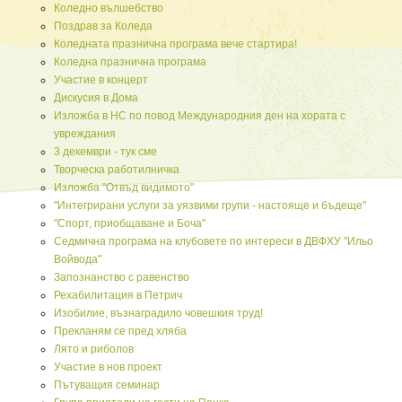
Коледно вълшебство
Поздрав за Коледа
Коледната празнична програма вече стартира!
Коледна празнична програма
Участие в концерт
Дискусия в Дома
Изложба в НС по повод Международния ден на хората с
увреждания
3 декември - тук сме
Творческа работилничка
Изложба "Отвъд видимото"
"Интегрирани услуги за уязвими групи - настояще и бъдеще"
"Спорт, приобщаване и Боча"
Седмична програма на клубовете по интереси в ДВФХУ "Ильо
Войвода"
Запознанство с равенство
Рехабилитация в Петрич
Изобилие, възнаградило човешкия труд!
Прекланям се пред хляба
Лято и риболов
Участие в нов проект
Пътуващия семинар