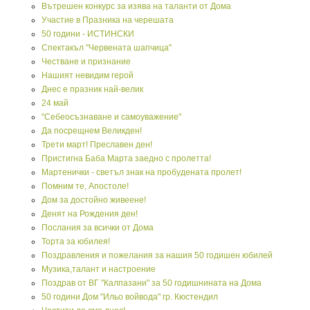
Вътрешен конкурс за изява на таланти от Дома
Участие в Празника на черешата
50 години - ИСТИНСКИ
Спектакъл "Червената шапчица"
Честване и признание
Нашият невидим герой
Днес е празник най-велик
24 май
"Себеосъзнаване и самоуважение"
Да посрещнем Великден!
Трети март! Преславен ден!
Пристигна Баба Марта заедно с пролетта!
Мартенички - светъл знак на пробудената пролет!
Помним те, Апостоле!
Дом за достойно живеене!
Денят на Рождения ден!
Послания за всички от Дома
Торта за юбилея!
Поздравления и пожелания за нашия 50 годишен юбилей
Музика,талант и настроение
Поздрав от ВГ "Калпазани" за 50 годишнината на Дома
50 години Дом "Ильо войвода" гр. Кюстендил