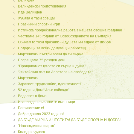
Великден!
Великденски приготовления
Иде Великден
Хубава е тази среща!
Празнични спортни игри
Истинска професионална работа в нашата овощна градина!
Честваме 145 години от Освобождението на България
Обичам го този празник - и душата ми едрее от любов...
Подаръци за всеки домуващ и работещ
Мартенички пъстри всеки да си върже!
Посрещаме 75 рожден ден!
“Прощавам от цялото си сърце и душа!”
"Житейския път на Апостола на свободата"
Мартенички
Здравост, трудолюбие, идентичност!
52 години Дом “Ильо войвода”
Водосвет в Дома
Иванов ден със своите именници
Богоявление е!
Добре дошла 2023 година!
ДА БЪДЕ МИРНА И ЧЕСТИТА! ДА БЪДЕ СПОРНА И ДОБРА!
"Новогодишна шарка"
Коледни чудеса