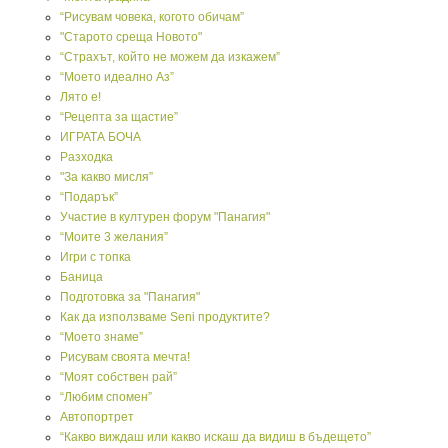
“Рисувам човека, когото обичам”
"Старото среща Новото"
“Страхът, който не можем да изкажем”
“Моето идеално Аз”
Лято е!
“Рецепта за щастие”
ИГРАТА БОЧА
Разходка
"За какво мисля”
“Подарък”
Участие в културен форум "Панагия"
“Моите 3 желания”
Игри с топка
Баница
Подготовка за "Панагия"
Как да използваме Seni продуктите?
“Моето знаме”
Рисувам своята мечта!
“Моят собствен рай”
“Любим спомен”
Автопортрет
“Какво виждаш или какво искаш да видиш в бъдещето”