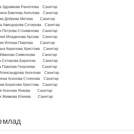
а Здравкова Рангелова Санитар
нина Емилова Ангелова Санитар
ка Добрева Митева Санитар
ка Авиодорова Сотирова Санитар
а Петрова Стоименова Санитар
лия Младенова Арсова Санитар
ия Илчова Павлова Санитар
ана Кирилова Христова Санитар
 Иванова Симеонова Санитар
а Сотирова Барилска Санитар
а Павлова Георгиева Санитар
 Александрова Ангелова Санитар
инка Асенова Стоянова Санитар
рка Борисова Христова Санитар
я Асенова Янкова Санитар
я Живкова Илиева Санитар
о
млад