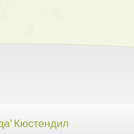
да" Кюстендил