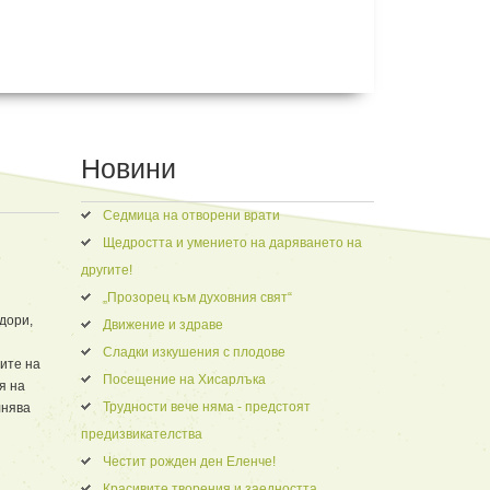
Новини
Седмица на отворени врати
Щедростта и умението на даряването на
другите!
„Прозорец към духовния свят“
дори,
Движение и здраве
Сладки изкушения с плодове
ите на
Посещение на Хисарлъка
я на
Трудности вече няма - предстоят
лнява
предизвикателства
Честит рожден ден Еленче!
Красивите творения и заедността