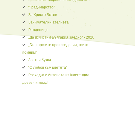
“Градинарство”
За Христо Ботев
Занимателни ателиета
Рожденици
„Да изчистим България заедно“ - 2026
„Българските произведения, които
помним“
Златни букви
“С любов към цветята”
Разходка с Антонета из Кюстендил -
древен и млад!