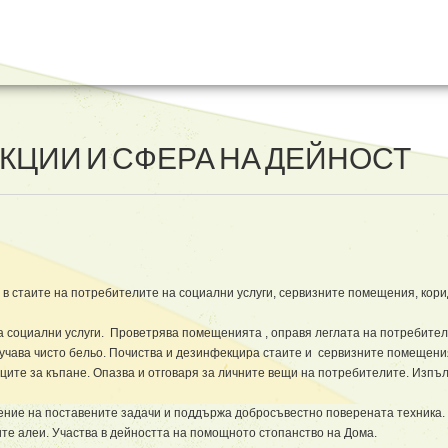
КЦИИ И СФЕРА НА ДЕЙНОСТ
в стаите на потребителите на социални услуги, сервизните помещения, кори
 социални услуги. Проветрява помещенията , оправя леглата на потребител
лучава чисто бельо. Почиства и дезинфекцира стаите и сервизните помещени
ците за къпане. Опазва и отговаря за личните вещи на потребителите. Изпъ
нение на поставените задачи и поддържа добросъвестно поверената техника.
ите алеи. Участва в дейността на помощното стопанство на Дома.