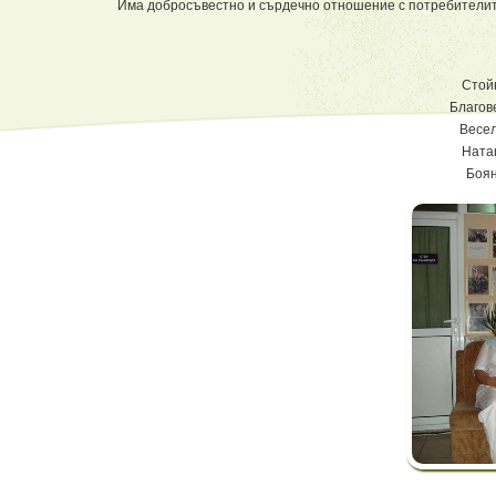
Има добросъвестно и сърдечно отношение с потребителите
Стой
Благов
Весе
Ната
Боя