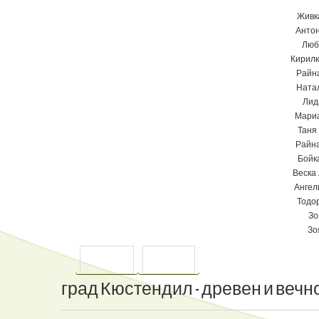
Живк
Анто
Люб
Кирил
Райн
Ната
Лид
Мари
Таня
Райн
Бойк
Веска
Ангел
Тодо
Зо
Зо
ПРЕДИШНА
СЛЕДВАЩА
град
Кюстендил
-
древен
и
вечн