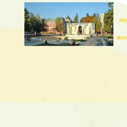
На
Инт