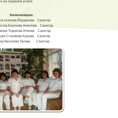
 на социални услуги.
Хигиенизиране
на Асенова Йорданова Санитар
естка Благоева Ангелова Санитар
линка Тодорова Илиева Санитар
шка Стоичкова Кущова Санитар
нка Василева Тасева Санитар