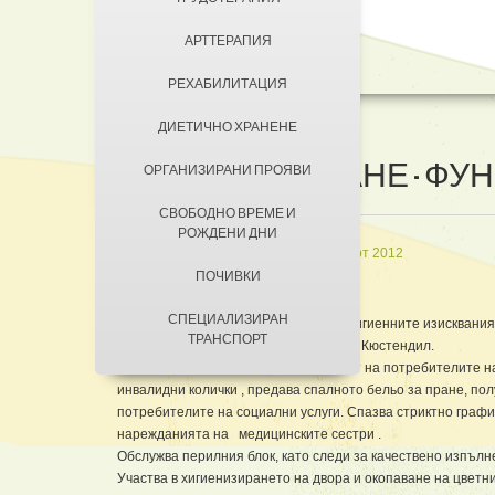
ДОБРОВОЛЦИ
АРТТЕРАПИЯ
КОНТАКТИ
ЗА КЮСТЕНДИЛ
РЕХАБИЛИТАЦИЯ
НАСТАНЯВАНЕ
ДИЕТИЧНО ХРАНЕНЕ
УСЛОВИЯ ЗА ПРЕБИВАВАНЕ
ХИГИЕНИЗИРАНЕ - ФУН
ОРГАНИЗИРАНИ ПРОЯВИ
ТАКСИ ЗА ПРЕБИВАВАНЕ
СВОБОДНО ВРЕМЕ И
РОЖДЕНИ ДНИ
in
Персонал
Създадена на 27 март 2012
ПОЧИВКИ
САНИТАР
СПЕЦИАЛИЗИРАН
Организира работата за санитарно-хигиенните изисквания 
ТРАНСПОРТ
столова на ДВФУ „ ИЛЬО ВОЙВОДА“ – Кюстендил.
Извършва сутрешен и вечерен тоалет на потребителите на
инвалидни колички , предава спалното бельо за пране, по
потребителите на социални услуги. Спазва стриктно графи
нарежданията на медицинските сестри .
Обслужва перилния блок, като следи за качествено изпъл
Участва в хигиенизирането на двора и окопаване на цветн