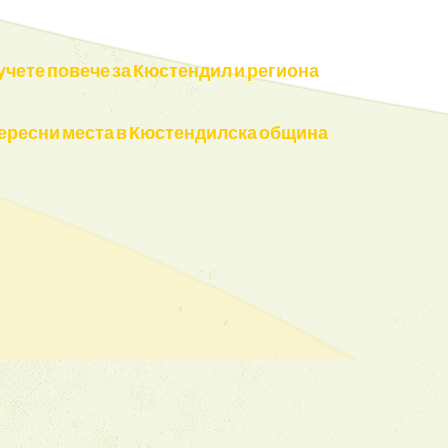
учете повече за Кюстендил и региона
ересни места в Кюстендилска община