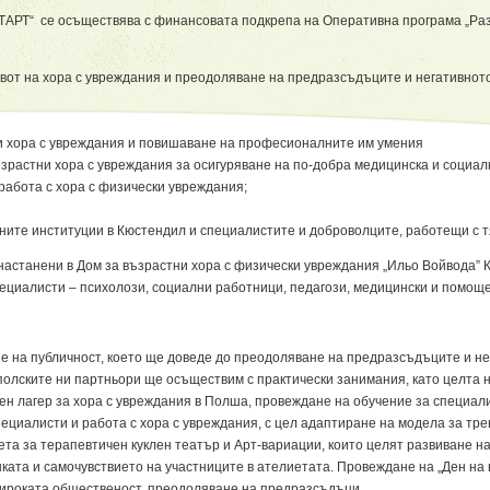
АРТ“ се осъществява с финансовата подкрепа на Оперативна програма „Раз
ивот на хора с увреждания и преодоляване на предразсъдъците и негативнот
и хора с увреждания и повишаване на професионалните им умения
зрастни хора с увреждания за осигуряване на по-добра медицинска и социа
абота с хора с физически увреждания;
ните институции в Кюстендил и специалистите и доброволците, работещи с т
астанени в Дом за възрастни хора с физически увреждания „Ильо Войвода” К
пециалисти – психолози, социални работници, педагози, медицински и помощ
не на публичност, което ще доведе до преодоляване на предразсъдъците и н
 полските ни партньори ще осъществим с практически занимания, като целта 
ен лагер за хора с увреждания в Полша, провеждане на обучение за специал
пециалисти и работа с хора с увреждания, с цел адаптиране на модела за т
ета за терапевтичен куклен театър и Арт-вариации, които целят развиване н
нката и самочувствието на участниците в ателиетата. Провеждане на „Ден н
широката общественост, преодоляване на предразсъдъци.