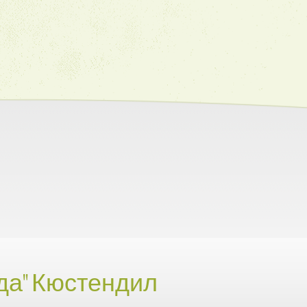
да" Кюстендил