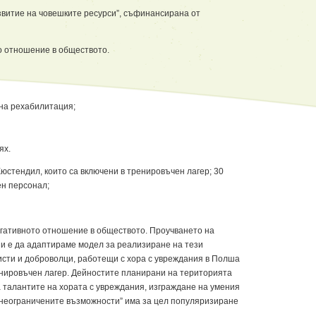
витие на човешките ресурси”, съфинансирана от
о отношение в обществото.
лна рехабилитация;
ях.
юстендил, които са включени в тренировъчен лагер; 30
ен персонал;
егативното отношение в обществото. Проучването на
ни е да адаптираме модел за реализиране на тези
исти и доброволци, работещи с хора с увреждания в Полша
ренировъчен лагер. Дейностите планирани на територията
а талантите на хората с увреждания, изграждане на умения
а неограничените възможности” има за цел популяризиране