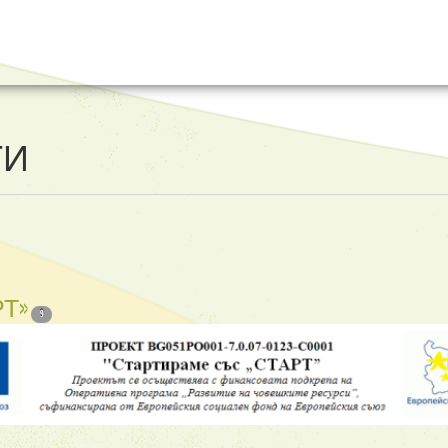
ТИ
РТ»
9