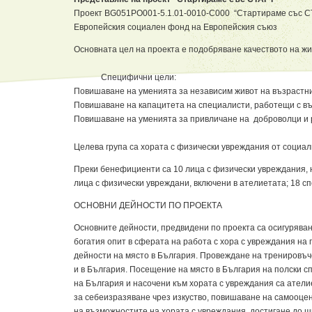
Проект BG051PO001-5.1.01-0010-С000 “Стартираме със СТ
Европейския социален фонд на Европейския съюз
Основната цел на проекта е подобряване качеството на ж
Специфични цели:
Повишаване на уменията за независим живот на възрастн
Повишаване на капацитета на специалисти, работещи с въ
Повишаване на уменията за привличане на доброволци и р
Целева група са хората с физически увреждания от социал
Преки бенефициенти са 10 лица с физически увреждания, н
лица с физически увреждани, включени в ателиетата; 18 с
ОСНОВНИ ДЕЙНОСТИ ПО ПРОЕКТА
Основните дейности, предвидени по проекта са осигурява
богатия опит в сферата на работа с хора с увреждания на
дейности на място в България. Провеждане на тренировъч
и в България. Посещение на място в България на полски с
на България и насочени към хората с увреждания са атели
за себеизразяване чрез изкуство, повишаване на самооце
на възможностите на хората с увреждания, достигане до 