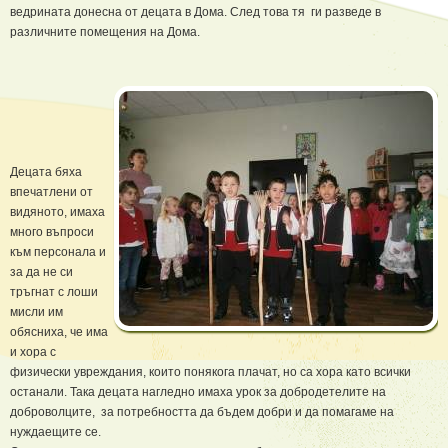
ведрината донесна от децата в Дома. След това тя ги разведе в
различните помещения на Дома.
Децата бяха
впечатлени от
видяното, имаха
много въпроси
към персонала и
за да не си
тръгнат с лоши
мисли им
обясниха, че има
и хора с
физически увреждания, които понякога плачат, но са хора като всички
останали. Така децата нагледно имаха урок за добродетелите на
доброволците, за потребността да бъдем добри и да помагаме на
нуждаещите се.