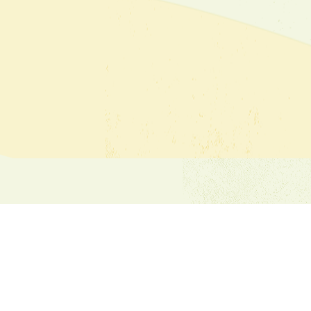
Имейл:
dvfu_iv_kn@abv.bg
+359.78522162
+359.78526139