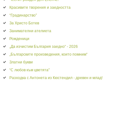
Красивите творения и заедността
“Градинарство”
За Христо Ботев
Занимателни ателиета
Рожденици
„Да изчистим България заедно“ - 2026
„Българските произведения, които помним“
Златни букви
“С любов към цветята”
Разходка с Антонета из Кюстендил - древен и млад!