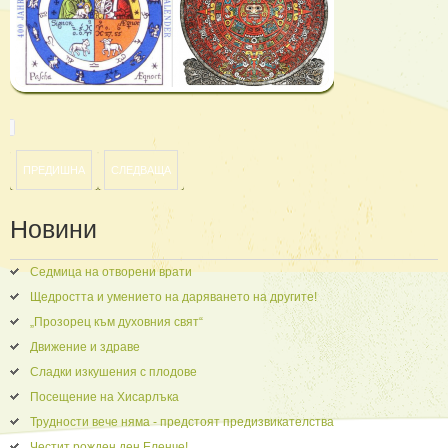
ПРЕДИШНА
СЛЕДВАЩА
Новини
Седмица на отворени врати
Щедростта и умението на даряването на другите!
„Прозорец към духовния свят“
Движение и здраве
Сладки изкушения с плодове
Посещение на Хисарлъка
Трудности вече няма - предстоят предизвикателства
Честит рожден ден Еленче!