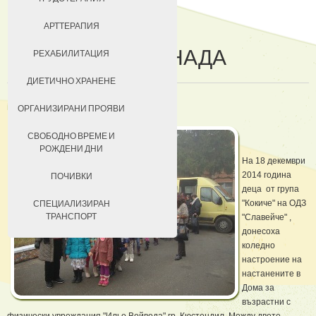
ДОБРОВОЛЦИ
АРТТЕРАПИЯ
КОЛЕДНА ИЗНЕНАДА
ЗА КЮСТЕНДИЛ
РЕХАБИЛИТАЦИЯ
НАСТАНЯВАНЕ
ДИЕТИЧНО ХРАНЕНЕ
in
Доброволци
УСЛОВИЯ ЗА ПРЕБИВАВАНЕ
ОРГАНИЗИРАНИ ПРОЯВИ
ТАКСИ ЗА ПРЕБИВАВАНЕ
СВОБОДНО ВРЕМЕ И
РОЖДЕНИ ДНИ
На 18 декември
2014 година
ПОЧИВКИ
деца от група
"Кокиче" на ОДЗ
СПЕЦИАЛИЗИРАН
ТРАНСПОРТ
"Славейче" ,
донесоха
коледно
настроение на
настанените в
Дома за
възрастни с