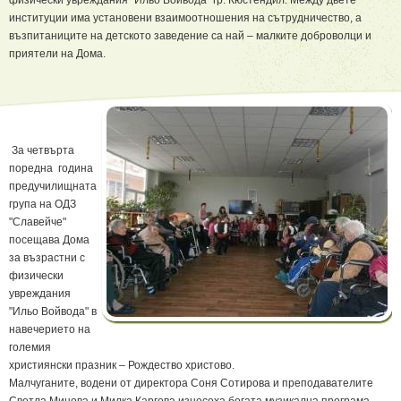
физически увреждания "Ильо Войвода" гр. Кюстендил. Между двете
институции има установени взаимоотношения на сътрудничество, а
възпитаниците на детското заведение са най – малките доброволци и
приятели на Дома.
За четвърта
поредна година
предучилищната
група на ОДЗ
"Славейче"
посещава Дома
за възрастни с
физически
увреждания
"Ильо Войвода" в
навечерието на
големия
християнски празник – Рождество христово.
Малчуганите, водени от директора Соня Сотирова и преподавателите