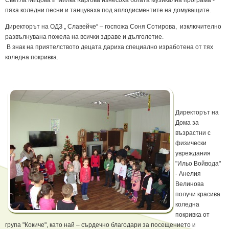
Светла Мицова и Милка Каргова изнесоха богата музикална програма -
пяха коледни песни и танцуваха под аплодисментите на домуващите.
Директорът на ОДЗ „ Славейче“ – госпожа Соня Сотирова, изключително
развълнувана пожела на всички здраве и дълголетие.
В знак на приятелството децата дариха специално изработена от тях
коледна покривка.
Директорът на
Дома за
възрастни с
физически
увреждания
"Ильо Войвода"
- Анелия
Велинова
получи красива
коледна
покривка от
група "Кокиче", като най – сърдечно благодари за посещението и