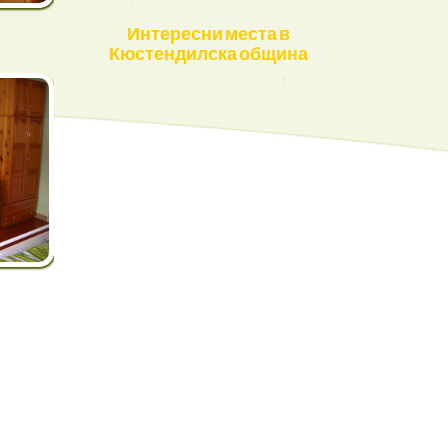
Интересни места в
Кюстендилска община