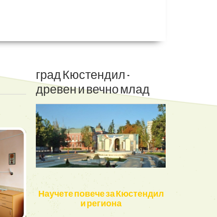
град
Кюстендил
-
древен
и
вечно
млад
Научете повече за Кюстендил
и региона