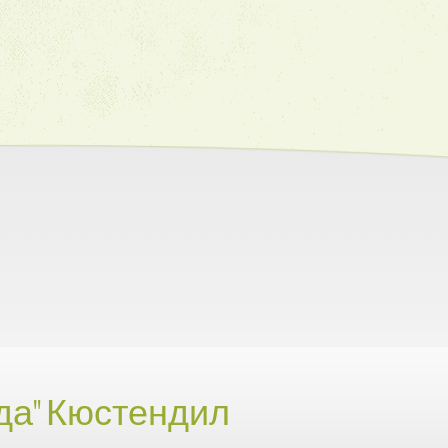
да" Кюстендил