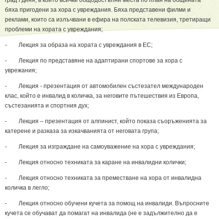
град Гдиня, в който всички общодостъпни места по план на общината
бяха пригодени за хора с увреждания. Бяха представени филми и
реклами, които са излъчвани в ефира на полската телевизия, третиращи
проблеми на хората с увреждания;
- Лекция за образа на хората с увреждания в ЕС;
- Лекция по представяне на адаптирани спортове за хора с
уврежания;
- Лекция - презентация от автомобилен състезател международен
клас, който е инвалид в количка, за неговите пътешествия из Европа,
състезанията и спортния дух;
- Лекция – презентация от алпинист, който показа съоръженията за
катерене и разказа за изкачванията от неговата група;
- Лекция за изграждане на самоуважение на хора с увреждания;
- Лекция относно техниката за каране на инвалидни колички;
- Лекция относно техниката за преместване на хора от инвалидна
количка в легло;
- Лекция относно обучени кучета за помощ на инвалиди. Въпросните
кучета се обучават да помагат на инвалида (не е задължително да е