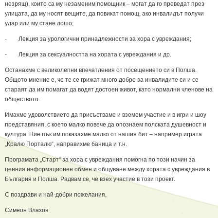
незрящ), които са му незаменим помощник – могат да го преведат през
улицата, да му носят вещите, да повикат помощ, ако инвалидът получи
удар или му стане лошо;
- Лекция за урологични принадлежности за хора с увреждания;
- Лекция за сексуалността на хората с увреждания и др.
Останахме с великолепни впечатления от посещението си в Полша.
Общото мнение е, че те се грижат много добре за инвалидите си и се
стараят да им помагат да водят достоен живот, като нормални членове на
обществото.
Имахме удоволствието да присъстваме и вземем участие и в игри и шоу
представяния, с което малко повече да опознаем полската душевност и
култура. Ние пък им показахме малко от нашия бит – например играта
„Кралю Порталю“, направихме баница и т.н.
Програмата „Старт“ за хора с увреждания помогна по този начин за
ценния информационен обмен и общуване между хората с увреждания в
България и Полша. Радвам се, че взех участие в този проект.
С поздрави и най-добри пожелания,
Симеон Влахов