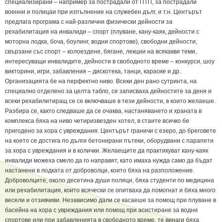
специализирани – например за пострадали от ПТП, за пострадали
военни и полицаи при изпълнение на служебен дълг, и т.н. Центърът
предлага програма с най-различни физически дейности за
рехабилитация на инвалиди – спорт (плуване, кану-каяк, дейности с
моторна лодка, боча, боулинг, водни спортове), свободни дейности,
свързани със спорт – колоездене, бягане, лекции на всякакви теми,
интересуващи инвалидите, дейности в свободното време – конкурси, шоу
викторини, игри, забавления – дискотека, танци, караоке и др.
Организацията бе на перфектно ниво. Всеки ден рано сутринта, на
специално отделено за целта табло, се записваха дейностите за деня и
всеки рехабилитиращ се се включваше в тези дейности, в които желаеше.
Разбира се, както следваше да се очаква, настаняването и храната в
комплекса бяха на ниво четиризвезден хотел, в стаите всичко бе
пригодено за хора с увреждания. Центърът граничи с езеро, до бреговете
на което се достига по дълги бетонирани пътеки, оборудвани с парапети
за хора с увреждания и в колички. Желаещите да практикуват кану-каяк
инвалиди можеха смело да го направят, като имаха нужда само да бъдат
настанени в лодката от доброволци, които бяха на разположение.
Доброволците, около десетина души поляци, бяха студенти по медицина
или рехабилитация, които всячески се опитваха да помогнат и бяха много
весели и отзивчиви. Независимо дали се касаеше за помощ при плуване в
басейна на хора с увреждания или помощ при асистиране за водни
спортове или при забавленията в свободното време, те винаги бяха