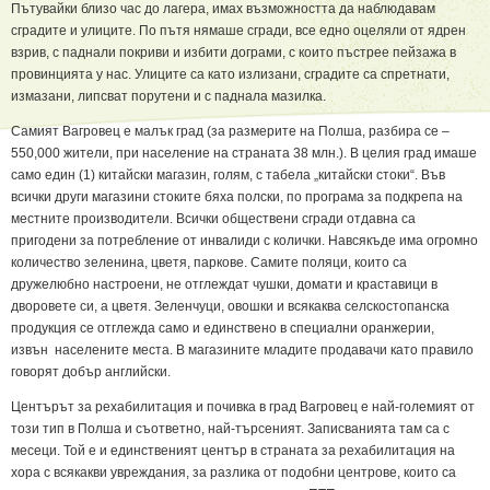
Пътувайки близо час до лагера, имах възможността да наблюдавам
сградите и улиците. По пътя нямаше сгради, все едно оцеляли от ядрен
взрив, с паднали покриви и избити дограми, с които пъстрее пейзажа в
провинцията у нас. Улиците са като излизани, сградите са спретнати,
измазани, липсват порутени и с паднала мазилка.
Самият Вагровец е малък град (за размерите на Полша, разбира се –
550,000 жители, при население на страната 38 млн.). В целия град имаше
само един (1) китайски магазин, голям, с табела „китайски стоки“. Във
всички други магазини стоките бяха полски, по програма за подкрепа на
местните производители. Всички обществени сгради отдавна са
пригодени за потребление от инвалиди с колички. Навсякъде има огромно
количество зеленина, цветя, паркове. Самите поляци, които са
дружелюбно настроени, не отглеждат чушки, домати и краставици в
дворовете си, а цветя. Зеленчуци, овошки и всякаква селскостопанска
продукция се отглежда само и единствено в специални оранжерии,
извън населените места. В магазините младите продавачи като правило
говорят добър английски.
Центърът за рехабилитация и почивка в град Вагровец е най-големият от
този тип в Полша и съответно, най-търсеният. Записванията там са с
месеци. Той е и единственият център в страната за рехабилитация на
хора с всякакви увреждания, за разлика от подобни центрове, които са