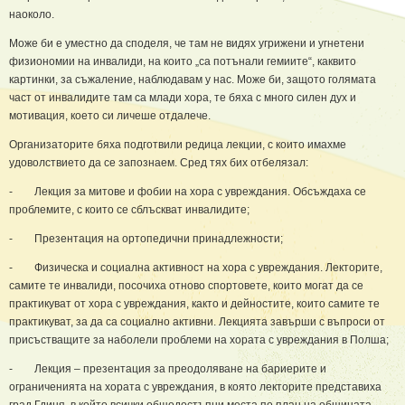
наоколо.
Може би е уместно да споделя, че там не видях угрижени и угнетени
физиономии на инвалиди, на които „са потънали гемиите“, каквито
картинки, за съжаление, наблюдавам у нас. Може би, защото голямата
част от инвалидите там са млади хора, те бяха с много силен дух и
мотивация, което си личеше отдалече.
Организаторите бяха подготвили редица лекции, с които имахме
удоволствието да се запознаем. Сред тях бих отбелязал:
- Лекция за митове и фобии на хора с увреждания. Обсъждаха се
проблемите, с които се сблъскват инвалидите;
- Презентация на ортопедични принадлежности;
- Физическа и социална активност на хора с увреждания. Лекторите,
самите те инвалиди, посочиха отново спортовете, които могат да се
практикуват от хора с увреждания, както и дейностите, които самите те
практикуват, за да са социално активни. Лекцията завърши с въпроси от
присъстващите за наболели проблеми на хората с увреждания в Полша;
- Лекция – презентация за преодоляване на бариерите и
ограниченията на хората с увреждания, в която лекторите представиха