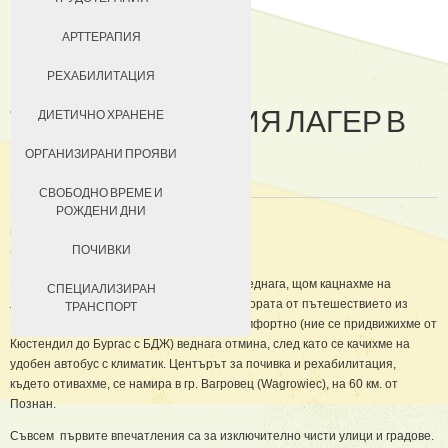
ДОБРОВОЛЦИ
АРТТЕРАПИЯ
РАЗКАЗ ЗА
ЗА КЮСТЕНДИЛ
РЕХАБИЛИТАЦИЯ
ТРЕНИРОВЪЧНИЯ ЛАГЕР В
НАСТАНЯВАНЕ
ДИЕТИЧНО ХРАНЕНЕ
ПОЛША
УСЛОВИЯ ЗА ПРЕБИВАВАНЕ
ОРГАНИЗИРАНИ ПРОЯВИ
ТАКСИ ЗА ПРЕБИВАВАНЕ
СВОБОДНО ВРЕМЕ И
РОЖДЕНИ ДНИ
in
Проект «Стартираме със СТАРТ»
ПОЧИВКИ
Създадена на 19 Октомври 2013
Впечатленията ни от Полша започнаха веднага, щом кацнахме на
СПЕЦИАЛИЗИРАН
летището в гр. Познан рано следобяд. Умората от пътешествието из
ТРАНСПОРТ
България с влак, за жалост не толкова комфортно (ние се придвижихме от
Кюстендил до Бургас с БДЖ) веднага отмина, след като се качихме на
удобен автобус с климатик. Центърът за почивка и рехабилитация,
където отивахме, се намира в гр. Вагровец (Wagrowiec), на 60 км. от
Познан.
Съвсем първите впечатления са за изключително чисти улици и градове.