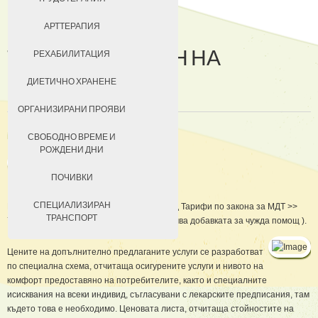
ДОБРОВОЛЦИ
АРТТЕРАПИЯ
ТАРИФА И НАЧИН НА
ЗА КЮСТЕНДИЛ
РЕХАБИЛИТАЦИЯ
ЗАПЛАЩАНЕ
НАСТАНЯВАНЕ
ДИЕТИЧНО ХРАНЕНЕ
УСЛОВИЯ ЗА ПРЕБИВАВАНЕ
ОРГАНИЗИРАНИ ПРОЯВИ
ТАКСИ ЗА ПРЕБИВАВАНЕ
in
За нас
Създадена на 18 Юли 2011
СВОБОДНО ВРЕМЕ И
РОЖДЕНИ ДНИ
ПОЧИВКИ
СПЕЦИАЛИЗИРАН
Цените за домуване се определят според Тарифи по закона за МДТ >>
ТРАНСПОРТ
70% от дохода на лицето ( тук не се включва добавката за чужда помощ ).
Цените на допълнително предлаганите услуги се разработват
по специална схема, отчитаща осигурените услуги и нивото на
комфорт предоставяно на потребителите, както и специалните
исисквания на всеки индивид, съгласувани с лекарските предписания, там
където това е необходимо. Ценовата листа, отчитаща стойностите на