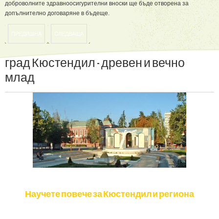
доброволните здравноосигурителни вноски ще бъде отворена за
допълнително договаряне в бъдеще.
ПРЕДИШНА
СЛЕДВАЩА
град
Кюстендил
-
древен
и
вечно
млад
Научете повече за Кюстендил и региона