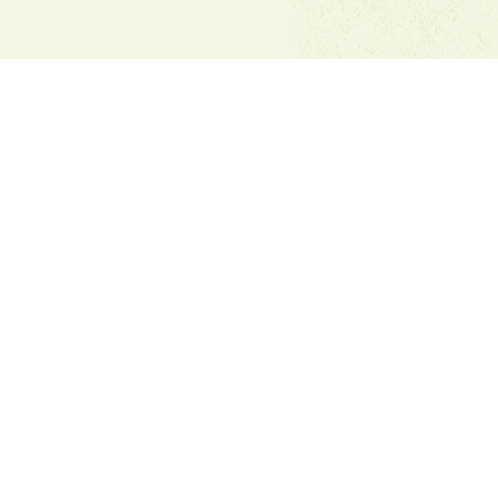
Имейл:
dvfu_iv_kn@abv.bg
+359.78522162
+359.78526139
Фейсбук на ДПЛФУ Ильо Войвода
ЗА
КОНТАКТ
С
НАС
Дом "Ильо Войвода" Кюстендил
Анелия Милошова - Директор
2500, Кюстендил,ул. "Прогон"14
КН, България