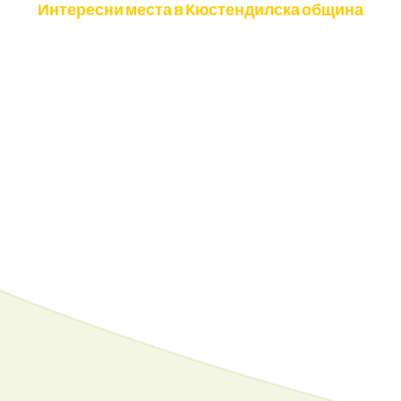
Интересни места в Кюстендилска община