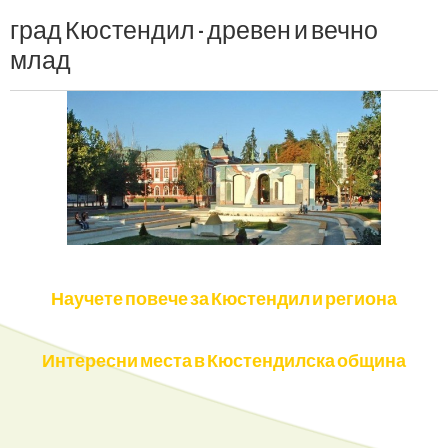
град
Кюстендил
-
древен
и
вечно
млад
Научете повече за Кюстендил и региона
Интересни места в Кюстендилска община