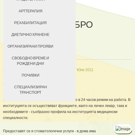
ДОБРОВОЛЦИ
АРТТЕРАПИЯ
УСЛОВИЯ ЗА ДОБРО
ЗА КЮСТЕНДИЛ
РЕХАБИЛИТАЦИЯ
МЕДИЦИНСКО
НАСТАНЯВАНЕ
ДИЕТИЧНО ХРАНЕНЕ
ОБСЛУЖВАНЕ
УСЛОВИЯ ЗА ПРЕБИВАВАНЕ
ОРГАНИЗИРАНИ ПРОЯВИ
ТАКСИ ЗА ПРЕБИВАВАНЕ
СВОБОДНО ВРЕМЕ И
РОЖДЕНИ ДНИ
in
Материална база
Създадена на 18 Юли 2011
ПОЧИВКИ
СПЕЦИАЛИЗИРАН
ТРАНСПОРТ
Медицинското обслужване е организирано в 24 часов режим на работа. В
институцията се осъществяват функциите, както на личен лекар, така и
необходимите - съобразно профила на институцията медицински
специалности.
Предоставят се и стоматологични услуги - в дома има