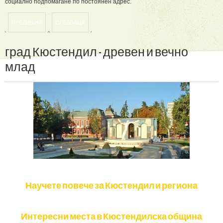
социално подпомагане по постоянен адрес.
ПРЕДИШНА
СЛЕДВАЩА
град
Кюстендил
-
древен
и
вечно
млад
Научете повече за Кюстендил и региона
Интересни места в Кюстендилска община