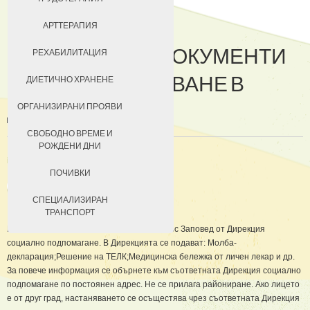
ДОБРОВОЛЦИ
АРТТЕРАПИЯ
НЕОБХОДИМИ ДОКУМЕНТИ
ЗА КЮСТЕНДИЛ
РЕХАБИЛИТАЦИЯ
ЗА КАНДИДАТСТВАНЕ В
НАСТАНЯВАНЕ
ДИЕТИЧНО ХРАНЕНЕ
ДОМА
УСЛОВИЯ ЗА ПРЕБИВАВАНЕ
ОРГАНИЗИРАНИ ПРОЯВИ
ТАКСИ ЗА ПРЕБИВАВАНЕ
СВОБОДНО ВРЕМЕ И
РОЖДЕНИ ДНИ
in
За нас
Създадена на 18 Юли 2011
ПОЧИВКИ
СПЕЦИАЛИЗИРАН
ТРАНСПОРТ
Приема в институцията се осъщестява със Заповед от Дирекция
социално подпомагане. В Дирекцията се подават: Молба-
декларация;Решение на ТЕЛК;Медицинска бележка от личен лекар и др.
За повече информация се обърнете към съответната Дирекция социално
подпомагане по постоянен адрес. Не се прилага райониране. Ако лицето
е от друг град, настаняването се осъщестява чрез съответната Дирекция