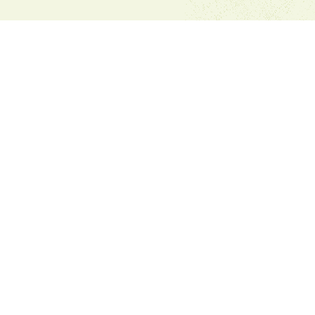
Имейл:
dvfu_iv_kn@abv.bg
+359.78522162
+359.78526139
Фейсбук на ДПЛФУ Ильо Войвода
ЗА
КОНТАКТ
С
НАС
Дом "Ильо Войвода" Кюстендил
Анелия Милошова - Директор
2500, Кюстендил,ул. "Прогон"14
КН, България
БЪРЗИ
ВРЪЗКИ