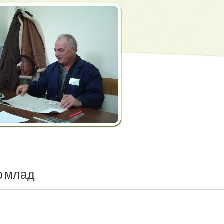
о
млад