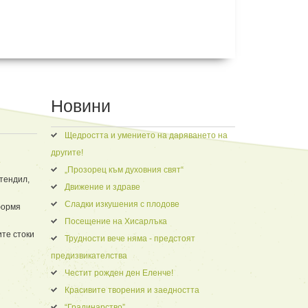
Новини
Щедростта и умението на даряването на
другите!
„Прозорец към духовния свят“
тендил,
Движение и здраве
Сладки изкушения с плодове
формя
Посещение на Хисарлъка
те стоки
Трудности вече няма - предстоят
предизвикателства
Честит рожден ден Еленче!
Красивите творения и заедността
“Градинарство”