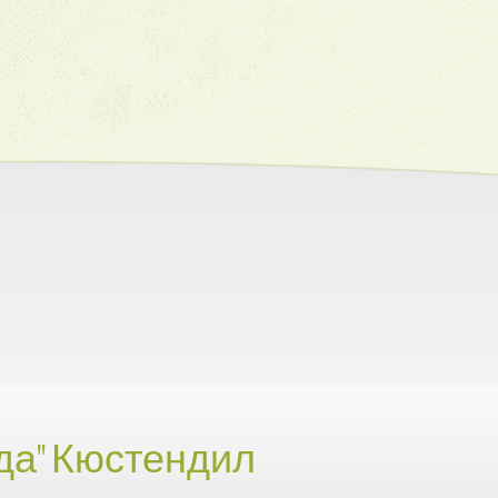
да" Кюстендил