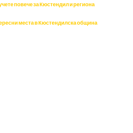
учете повече за Кюстендил и региона
ересни места в Кюстендилска община