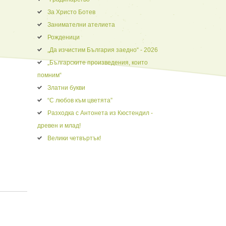
За Христо Ботев
Занимателни ателиета
Рожденици
„Да изчистим България заедно“ - 2026
„Българските произведения, които
помним“
Златни букви
“С любов към цветята”
Разходка с Антонета из Кюстендил -
древен и млад!
Велики четвъртък!