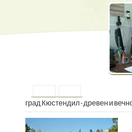
ПРЕДИШНА
СЛЕДВАЩА
град
Кюстендил
-
древен
и
вечн