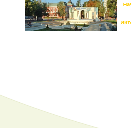
На
Инт