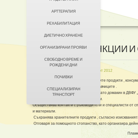
ДОБРОВОЛЦИ
АРТТЕРАПИЯ
КОНТАКТИ
ЗА КЮСТЕНДИЛ
РЕХАБИЛИТАЦИЯ
НАСТАНЯВАНЕ
ДИЕТИЧНО ХРАНЕНЕ
УСЛОВИЯ ЗА ПРЕБИВАВАНЕ
ДОМАКИН - ФУНКЦИИ И
ОРГАНИЗИРАНИ ПРОЯВИ
ТАКСИ ЗА ПРЕБИВАВАНЕ
СВОБОДНО ВРЕМЕ И
РОЖДЕНИ ДНИ
in
Персонал
Създадена на 27 март 2012
ПОЧИВКИ
Отговаря за доставките на хранителните продукти , конс
съгласно сключените договори с доставчиците 
СПЕЦИАЛИЗИРАН
Организира и планира дейността си, като домакин в ДВФУ
ТРАНСПОРТ
поръчки и организира закупуването им.
Осъществява контакти с ръководители и специалисти от с
и материали.
Съхранява хранителните продукти , съгласно изискваният
Отговаря за помощното стопанство, като организира дейно
Плам