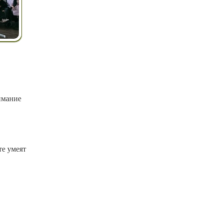
имание
те умеят