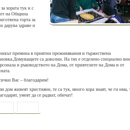
а хората тук и с
мет на Община
иготвена торта за
и дарува здраве и
никът премина в приятни преживявания и тържествена
ановка.Домуващите са доволни. На тях е отделено специално вн
ерсонала и ръководството на Дома, от приятелите на Дома и от
ната.
сички Вас – благодарим!
и дом живеят християни, те са тук, много хора знаят, че ги има, 
агодарят, умеят да се радват, обичат!
ЕДИШНА
СЛЕДВАЩА