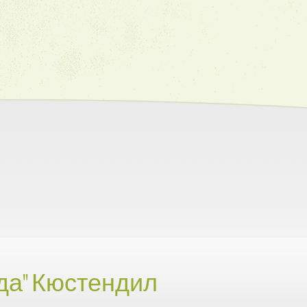
да" Кюстендил