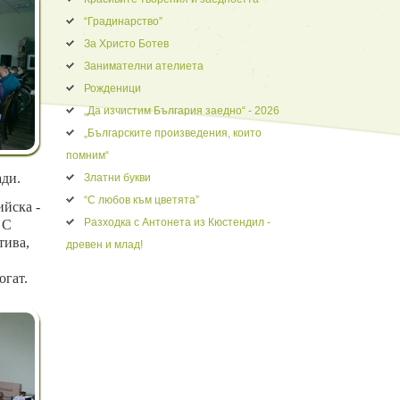
“Градинарство”
За Христо Ботев
Занимателни ателиета
Рожденици
„Да изчистим България заедно“ - 2026
„Българските произведения, които
помним“
ади.
Златни букви
“С любов към цветята”
ийска -
Разходка с Антонета из Кюстендил -
 С
тива,
древен и млад!
огат.