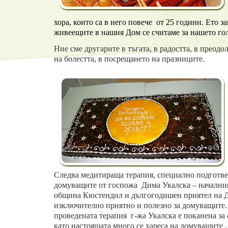
хора
, които са в него повече
от 25 години
. Ето з
живеещите
в нашия Дом се считаме за нашето г
Ние сме другарите в тъгата, в радостта, в преод
на болестта, в посрещането на празниците.
След
ва медитираща терапия, специално подготве
домуващите от госпожа
Дима Укалска
– началник
община Кюстендил и дългогодишен приятел на Д
изключително приятно и полезно за домуващите.
проведената терапия г-жа Укалска е поканена за
като настоящата
много се хареса на домуващите
.