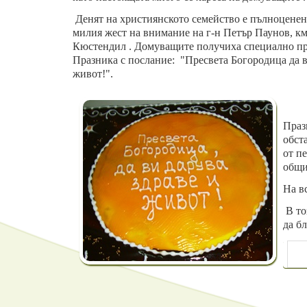
Денят на християнското семейство е пълноценен з
милия жест на внимание на г-н Петър Паунов, к
Кюстендил
. Домуващите получиха специално пр
Празника с
послание
:
"Пресвета Богородица да в
живот!".
Праз
обст
от п
общи
На в
В тоз
да бл
ПР