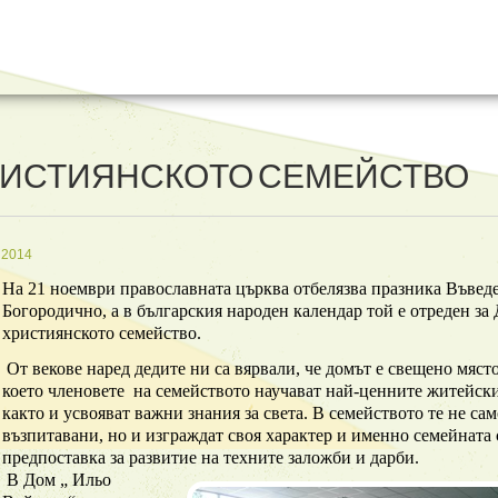
 ХРИСТИЯНСКОТО СЕМЕЙСТВО
 2014
На
21 ноември
православната църква отбелязва празника
Въвед
Богородично
, а в българския народен календар той е отреден за
християнското семейство
.
От векове наред дедите ни са вярвали, че домът е свещено място
което
членовете
на семейството
научават най-ценните житейск
както и усвояват важни знания за света. В семейството те не са
възпитавани, но и изграждат своя характер и именно семейната 
предпоставка за развитие на техните заложби и дарби.
В
Дом „ Ильо