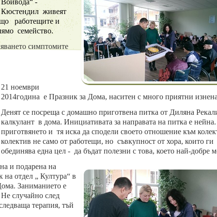
Войвода“ -
Кюстендил
живеят
ащо
работещите и
олямо
семейство.
оляването симптомите
21 ноември
2014година е Празник за Дома, наситен с много приятни изнен
Денят се посреща с домашно приготвена питка от Диляна Рекал
калкулант в дома
. Инициативата за направата на питка е нейна.
приготвянето и
тя иска да сподели своето отношение към колек
колектив не само от работещи, но съвкупност от хора, които ги
обединява една цел
-
да бъдат полезни с това, което най-добре м
на и подарена на
 на отдел „ Култура“ в
ома. Заниманието е
 Не случайно
след
 следваща
терапия
,
тъй