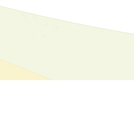
НТАКТ
С
НАС
БЪРЗИ
ВРЪЗКИ
ьо Войвода" Кюстендил
Агенция за социално подпомаган
Дирекции социално подпомагане
Милошова - Директор
Община Кюстендил - Социални ус
стендил,ул. "Прогон"14