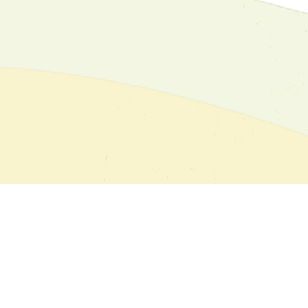
Имейл:
dvfu_iv_kn@abv.bg
ЗА
КО
+359.78522162
Дом "Ил
+359.78526139
Анелия 
Фейсбук на ДПЛФУ Ильо Войвода
2500, Кю