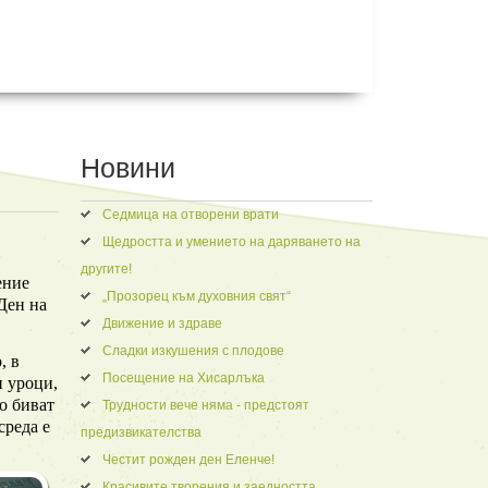
Новини
Седмица на отворени врати
Щедростта и умението на даряването на
другите!
ение
„Прозорец към духовния свят“
Ден на
Движение и здраве
Сладки изкушения с плодове
, в
Посещение на Хисарлъка
и уроци,
мо биват
Трудности вече няма - предстоят
среда е
предизвикателства
Честит рожден ден Еленче!
Красивите творения и заедността