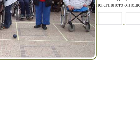
негативното отноше
ПРЕДИШНА
СЛЕДВ