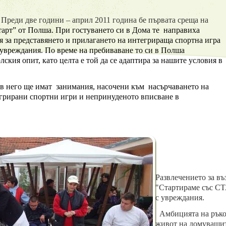
Преди две години – април 2011 година бе първата среща на
арт” от Полша. При гостуването си в Дома те направиха
 за представянето и прилагането на интегрираща спортна игра
с увреждания. По време на пребиваване то си в Полша
ския опит, като целта е той да се адаптира за нашите условия в
 в него ще имат занимания, насочени към насърчаването на
грирани спортни игри и непринуденото вписване в
Развлечението за въ
"Стартираме със СТ
с увреждания.
Амбицията на ръков
живот на домуващит