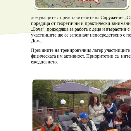
домуващите с представителите на
Сдружение „Ст
поредица от теоретични и практически занимания
„Боча”, подходяща за работа с деца и възрастни 
участниците ще се запознаят непосредствено с пол
Дома.
През дните на тренировъчния лагер участниците
физическата им активност. Приоритетни са инте
ежедневието.