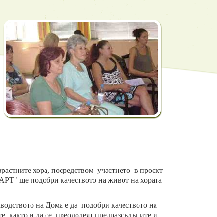
зрастните хора, посредством участието в проект
АРТ" ще подобри качеството на живот на хората
одството на Дома е да подобри качеството на
е, както и да се преодолеят предразсъдъците и