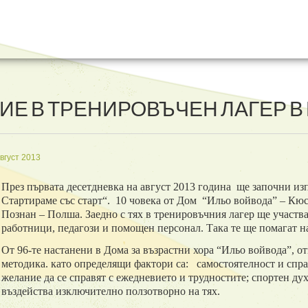
ИЕ В ТРЕНИРОВЪЧЕН ЛАГЕР В
вгуст 2013
През първата десетдневка на август 2013 година ще започни из
Стартираме със старт“. 10 човека от Дом “Ильо войвода” – Кю
Познан – Полша. Заедно с тях в тренировъчния лагер ще участв
работници, педагози и помощен персонал. Така те ще помагат на
От 96-те настанени в Дома за възрастни хора “Ильо войвода”, от
методика. като определящи фактори са: самостоятелност и спр
желание да се справят с ежедневието и трудностите; спортен дух
въздейства изключително ползотворно на тях.