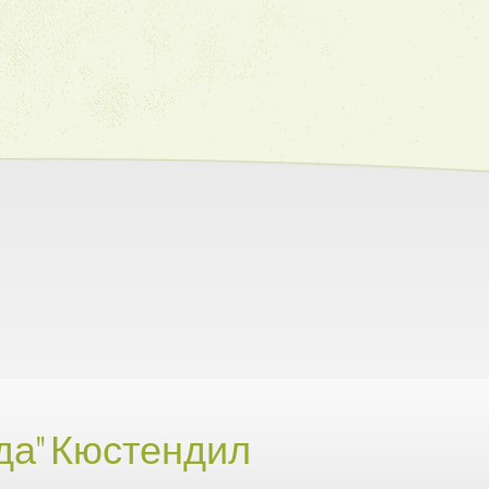
да" Кюстендил