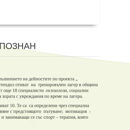
 ПОЗНАН
пълнението на дейностите по проекта „
стендил отиват на тренировъчен лагер в община
ат още 18 специалисти -психолози, социални
 хората с увреждания по време на лагера.
иват 10. Те са са определени чрез специална
авяне с предстоящото пътуване; мотивация -
 и занимаващи се със спорт – терапия, която