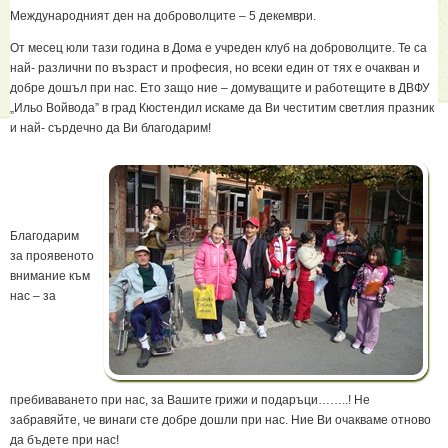
Международният ден на доброволците – 5 декември.
От месец юли тази година в Дома е учреден клуб на доброволците. Те са
най- различни по възраст и професия, но всеки един от тях е очакван и
добре дошъл при нас. Ето защо ние – домуващите и работещите в ДВФУ
„Ильо Войвода” в град Кюстендил искаме да Ви честитим светлия празник
и най- сърдечно да Ви благодарим!
Благодарим
за проявеното
внимание към
нас – за
пребиваването при нас, за Вашите грижи и подаръци……..! Не
забравяйте, че винаги сте добре дошли при нас. Ние Ви очакваме отново
да бъдете при нас!