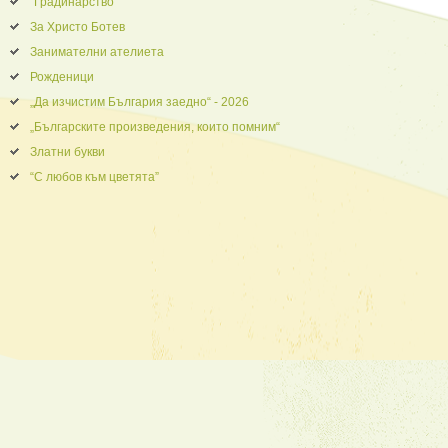
“Градинарство”
За Христо Ботев
Занимателни ателиета
Рожденици
„Да изчистим България заедно“ - 2026
„Българските произведения, които помним“
Златни букви
“С любов към цветята”