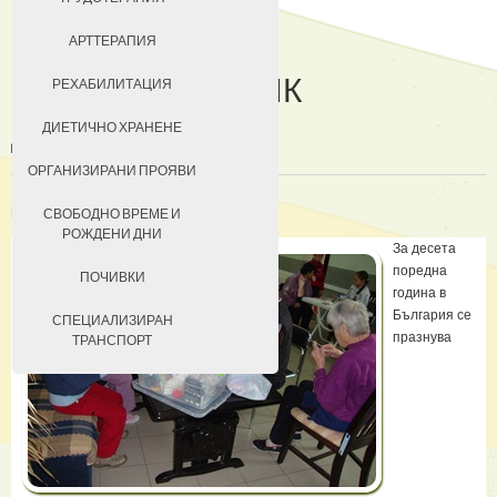
ДОБРОВОЛЦИ
АРТТЕРАПИЯ
ЧЕСТИТ ПРАЗНИК
ЗА КЮСТЕНДИЛ
РЕХАБИЛИТАЦИЯ
ДОБРОВОЛЦИ
НАСТАНЯВАНЕ
ДИЕТИЧНО ХРАНЕНЕ
УСЛОВИЯ ЗА ПРЕБИВАВАНЕ
ОРГАНИЗИРАНИ ПРОЯВИ
ТАКСИ ЗА ПРЕБИВАВАНЕ
in
Доброволци
СВОБОДНО ВРЕМЕ И
РОЖДЕНИ ДНИ
За десета
поредна
ПОЧИВКИ
година в
България се
СПЕЦИАЛИЗИРАН
празнува
ТРАНСПОРТ