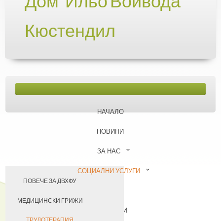
Дом "Ильо Войвода"
Кюстендил
НАЧАЛО
НОВИНИ
ЗА НАС
СОЦИАЛНИ УСЛУГИ
ПОВЕЧЕ ЗА ДВХФУ
БАЗА
НАШИЯТ ЕКИП
МЕДИЦИНСКИ ГРИЖИ
КОНТАКТИ
УЧАСТИЕ В ПРОЕКТИ
ТРУДОТЕРАПИЯ