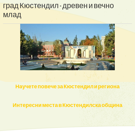
град
Кюстендил
-
древен
и
вечно
млад
Научете повече за Кюстендил и региона
Интересни места в Кюстендилска община