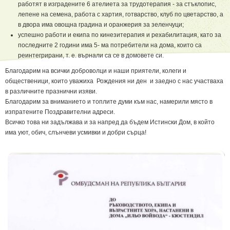
работят в изградените 6 ателиета за трудотерапия - за стъклопис,
лепене на семена, работа с хартия, готварство, клуб по цветарство, а
в двора има овощна градина и оранжерия за зеленчуци;
успешно работи и екипа по кинезитерапия и рехабилитация, като за
последните 2 години има 5- ма потребители на дома, които са
реинтегрирани, т. е. върнали са се в домовете си.
Благодарим на всички доброволци и наши приятели, колеги и
общественици, които уважиха Рождения ни ден и заедно с нас участваха
в различните празнични изяви.
Благодарим за вниманието и топлите думи към нас, намерили място в
изпратените Поздравителни адреси.
Всичко това ни задължава и за напред да бъдем Истински Дом, в който
има уют, обич, слънчеви усмивки и добри сърца!