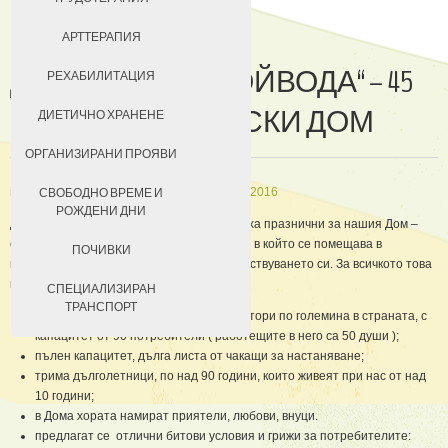
ДОБРОВОЛЦИ
АРТТЕРАПИЯ
ДВХФУ „ ИЛЬО ВОЙВОДА“ – 45
ЗА КЮСТЕНДИЛ
РЕХАБИЛИТАЦИЯ
ГОДИНИ ИСТИНСКИ ДОМ
НАСТАНЯВАНЕ
ДИЕТИЧНО ХРАНЕНЕ
УСЛОВИЯ ЗА ПРЕБИВАВАНЕ
ОРГАНИЗИРАНИ ПРОЯВИ
ТАКСИ ЗА ПРЕБИВАВАНЕ
in
За нас
Създадена на 10 февруари 2016
СВОБОДНО ВРЕМЕ И
РОЖДЕНИ ДНИ
Дните от 1 до 5 февруари 2016 година бяха празнични за нашия Дом –
отбелязахме своя 45 рожден ден, от деня в който се помещава в
ПОЧИВКИ
настоящата сграда и 120 години от съществуването си. За всичкото това
време равносметката на Дома е:
СПЕЦИАЛИЗИРАН
ТРАНСПОРТ
единствен в Кюстендилска област и втори по големина в страната, с
капацитет от 90 потребители ( работещите в него са 50 души );
пълен капацитет, дълга листа от чакащи за настаняване;
трима дълголетници, по над 90 години, които живеят при нас от над
10 години;
в Дома хората намират приятели, любови, внуци.
предлагат се отлични битови условия и грижи за потребителите: