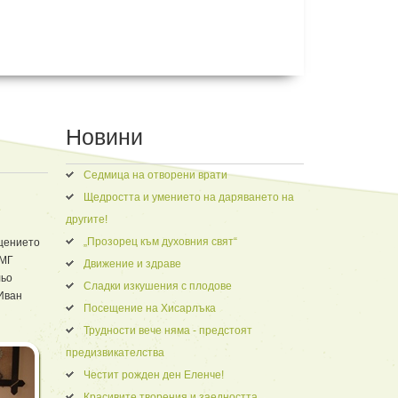
Новини
Седмица на отворени врати
Щедростта и умението на даряването на
другите!
„Прозорец към духовния свят“
ещението
ПМГ
Движение и здраве
льо
Сладки изкушения с плодове
 Иван
Посещение на Хисарлъка
Трудности вече няма - предстоят
предизвикателства
Честит рожден ден Еленче!
Красивите творения и заедността