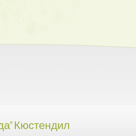
да" Кюстендил