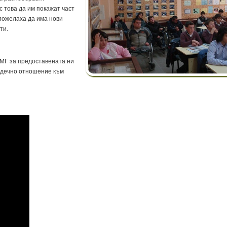
 това да им покажат част
 пожелаха да има нови
ти.
ПМГ за предоставената ни
рдечно отношение към