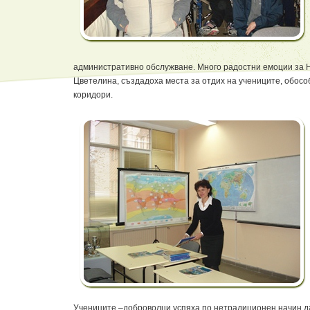
административно обслужване. Много радостни емоции за 
Цветелина, създадоха места за отдих на учениците, обос
коридори.
Учениците –доброволци успяха по нетрадиционен начин д