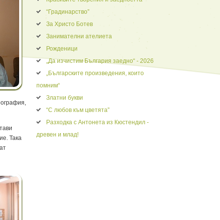
“Градинарство”
За Христо Ботев
Занимателни ателиета
Рожденици
„Да изчистим България заедно“ - 2026
„Българските произведения, които
помним“
Златни букви
еография,
“С любов към цветята”
Разходка с Антонета из Кюстендил -
стави
древен и млад!
ие. Така
ат