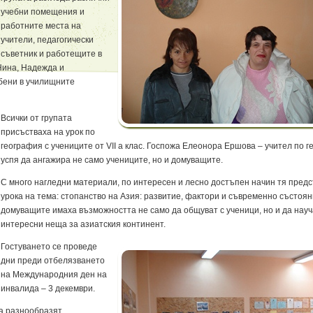
учебни помещения и
работните места на
учители, педагогически
съветник и работещите в
Нина, Надежда и
обени в училищните
Всички от групата
присъстваха на урок по
география с учениците от VII а клас. Госпожа Елеонора Ершова – учител по г
успя да ангажира не само учениците, но и домуващите.
С много нагледни материали, по интересен и лесно достъпен начин тя пред
урока на тема: стопанство на Азия: развитие, фактори и съвременно състоян
домуващите имаха възможността не само да общуват с ученици, но и да науч
интересни неща за азиатския континент.
Гостуването се проведе
дни преди отбелязването
на Международния ден на
инвалида – 3 декември.
а разнообразят