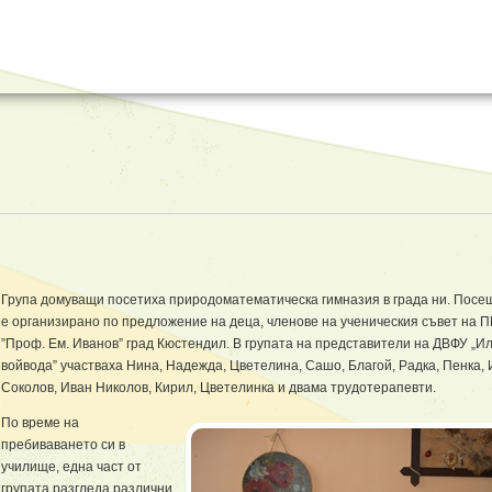
Група домуващи посетиха природоматематическа гимназия в града ни. Пос
е организирано по предложение на деца, членове на ученическия съвет на 
”Проф. Ем. Иванов” град Кюстендил. В групата на представители на ДВФУ „И
войвода” участваха Нина, Надежда, Цветелина, Сашо, Благой, Радка, Пенка,
Соколов, Иван Николов, Кирил, Цветелинка и двама трудотерапевти.
По време на
пребиваването си в
училище, една част от
групата разгледа различни