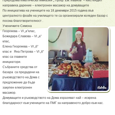
Природоматематическа гимназия „ Проф. Ем. Иванов“ – Кюстендил
направиха дарение – електронен масажор на домуващите
По инициатива на учениците на 18 декември 2015 година във
централното фоайе на училището те са организирали коледен базар с
посока благотворителност .
Ученичките Симона
Георгиева – VІ „а”клас,
Божидара Славова – VІ „а”
клас,
Елена Георгиева – VІ „б”
клас и Яна Петрова – VІ „б”
клас са главните
инициатори.
Събраните средства от
базара са предадени на
ръководството на Дома с
предложение да бъде
закупен електронен
масажор.
Домуващите и ръководството на Дома изразяват най – искрена
благодарност към учениците на ПМГ за направеното добро към нас.