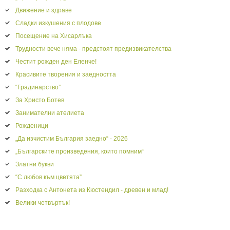
Движение и здраве
Сладки изкушения с плодове
Посещение на Хисарлъка
Трудности вече няма - предстоят предизвикателства
Честит рожден ден Еленче!
Красивите творения и заедността
“Градинарство”
За Христо Ботев
Занимателни ателиета
Рожденици
„Да изчистим България заедно“ - 2026
„Българските произведения, които помним“
Златни букви
“С любов към цветята”
Разходка с Антонета из Кюстендил - древен и млад!
Велики четвъртък!