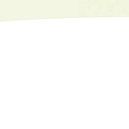
Имейл:
dvfu_iv_kn@abv.bg
+359.78522162
+359.78526139