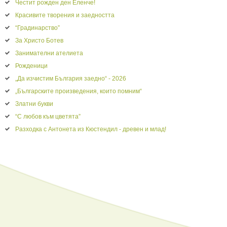
Честит рожден ден Еленче!
Красивите творения и заедността
“Градинарство”
За Христо Ботев
Занимателни ателиета
Рожденици
„Да изчистим България заедно“ - 2026
„Българските произведения, които помним“
Златни букви
“С любов към цветята”
Разходка с Антонета из Кюстендил - древен и млад!