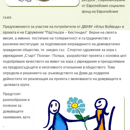
ресурси”, съфинансирана
от Европейския социален
фонд на Европейския
съюз.
Предложението за участие на потребители от ДВХФУ «Ильо Войвода» в
проекта е на Сдружение “Партньори – Кюстендил”. Верни на своята
мисия, а именно постигане на толерантност и сътрудничество с
различни институции за подпомагане изграждането на демократично
гражданско общество, те заедно със Спортно сдружение за хора с
увреждания „Старт” Познан - Полша, разработват проекта с основна цел:
подобряване качеството на живот на хора с увреждания и преодоляване
на предразсъдъците и негативното отношение в обществото. Това
определи и решението на ръководството на Дома да подкрепи
дейностите по реализация на проекта с включването на домуващите в
целевата група .
Предстоят
разнообразни и
полезни за
домуващите
занимания, като:
-