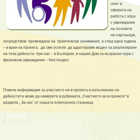
опит в
сферата на
работа с хора
с увреждания
на полските
ни партньори,
посредством провеждане на практически занимания, а след една година
– в края на проекта, да сме успели да адаптираме модел за реализиране
на тези дейности при нас – в България, в нашия Дом за възрасни хора с
физически увреждания – Кюстендил.
Повече информация за участието ни в проекта и изпълнение на
дейностите може да намерите в рубриката „Участието ни в проекти“ в
раздела „ За нас‘ от нашата електронна страница.
ПРЕДИШНА