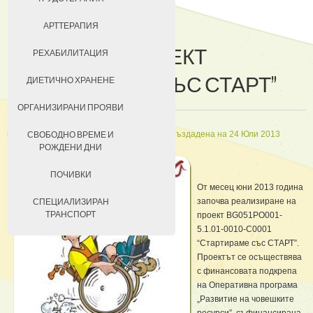
ДОБРОВОЛЦИ
АРТТЕРАПИЯ
УЧАСТИЕ В ПРОЕКТ
ЗА КЮСТЕНДИЛ
РЕХАБИЛИТАЦИЯ
“СТАРТИРАМЕ СЪС СТАРТ”
НАСТАНЯВАНЕ
ДИЕТИЧНО ХРАНЕНЕ
УСЛОВИЯ ЗА ПРЕБИВАВАНЕ
ОРГАНИЗИРАНИ ПРОЯВИ
ТАКСИ ЗА ПРЕБИВАВАНЕ
in
Проект «Стартираме със СТАРТ»
Създадена на 24 Юли 2013
СВОБОДНО ВРЕМЕ И
РОЖДЕНИ ДНИ
ПОЧИВКИ
От месец юни 2013 година
започва реализиране на
СПЕЦИАЛИЗИРАН
ТРАНСПОРТ
проект BG051PO001-
5.1.01-0010-С0001
“Стартираме със СТАРТ”.
Проектът се осъществява
с финансовата подкрепа
на Оперативна програма
„Развитие на човешките