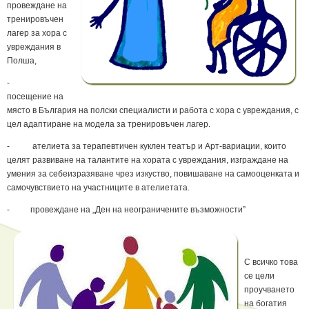
провеждане на
тренировъчен
лагер за хора с
увреждания в
Полша,
-
посещение на
място в България на полски специалисти и работа с хора с увреждания, с
цел адаптиране на модела за тренировъчен лагер.
- ателиета за терапевтичен куклен театър и Арт-вариации, които
целят развиване на талантите на хората с увреждания, изграждане на
умения за себеизразяване чрез изкуство, повишаване на самооценката и
самочувствието на участниците в ателиетата.
- провеждане на „Ден на неограничените възможности”
С всичко това
се цели
проучването
на богатия