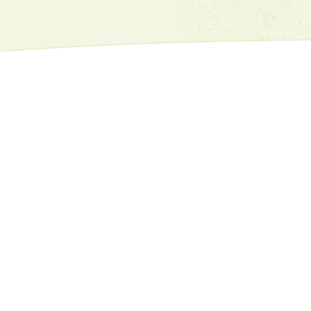
Имейл:
dvfu_iv_kn@abv.bg