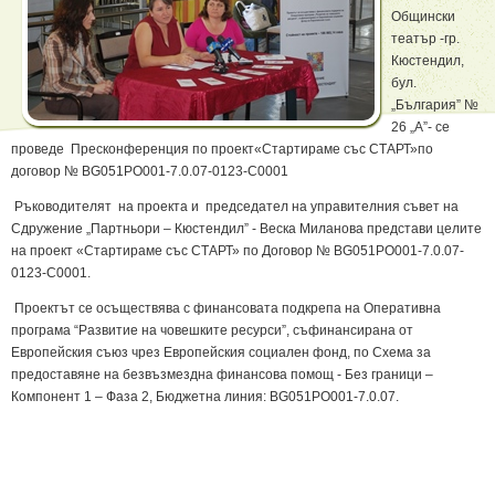
Общински
театър -гр.
Кюстендил,
бул.
„България” №
26 „А”- се
проведе Пресконференция по проект«Стартираме със СТАРТ»по
договор № BG051PO001-7.0.07-0123-C0001
Ръководителят на проекта и председател на управителния съвет на
Сдружение „Партньори – Кюстендил” - Веска Миланова представи целите
на проект «Стартираме със СТАРТ» по Договор № BG051PO001-7.0.07-
0123-C0001.
Проектът се осъществява с финансовата подкрепа на Оперативна
програма “Развитие на човешките ресурси”, съфинансирана от
Европейския съюз чрез Европейския социален фонд, по Схема за
предоставяне на безвъзмездна финансова помощ - Без граници –
Компонент 1 – Фаза 2, Бюджетна линия: BG051PO001-7.0.07.