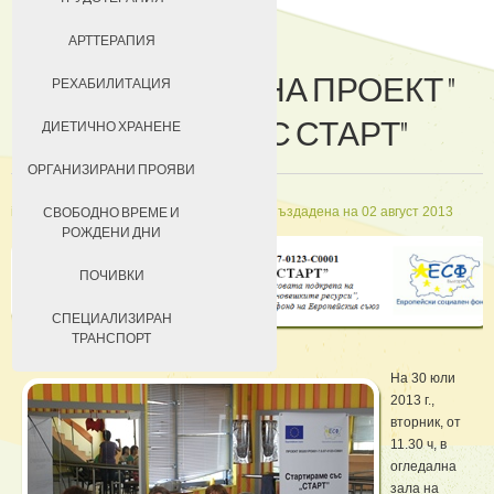
ДОБРОВОЛЦИ
АРТТЕРАПИЯ
ПРЕДСТАВЯНЕ НА ПРОЕКТ "
ЗА КЮСТЕНДИЛ
РЕХАБИЛИТАЦИЯ
СТАРИРАМЕ СЪС СТАРТ"
НАСТАНЯВАНЕ
ДИЕТИЧНО ХРАНЕНЕ
УСЛОВИЯ ЗА ПРЕБИВАВАНЕ
ОРГАНИЗИРАНИ ПРОЯВИ
ТАКСИ ЗА ПРЕБИВАВАНЕ
in
Проект «Стартираме със СТАРТ»
Създадена на 02 август 2013
СВОБОДНО ВРЕМЕ И
РОЖДЕНИ ДНИ
ПОЧИВКИ
СПЕЦИАЛИЗИРАН
ТРАНСПОРТ
На
30 юли
2013 г.,
вторник, от
11.30 ч, в
огледална
зала на