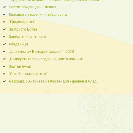
Честит рожден ден Еленче!
Красивите творения и заедността
“Градинарство”
За Христо Ботев
Занимателни ателиета
Рожденици
„Да изчистим България заедно“ - 2026
„Българските произведения, които помним“
Златни букви
“С любов към цветята”
Разходка с Антонета из Кюстендил - древен и млад!