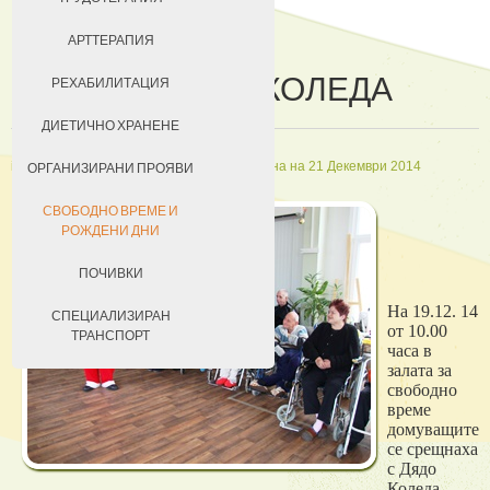
ДОБРОВОЛЦИ
АРТТЕРАПИЯ
СРЕЩА С ДЯДО КОЛЕДА
ЗА КЮСТЕНДИЛ
РЕХАБИЛИТАЦИЯ
НАСТАНЯВАНЕ
ДИЕТИЧНО ХРАНЕНЕ
in
Грижи за свободно време
Създадена на 21 Декември 2014
УСЛОВИЯ ЗА ПРЕБИВАВАНЕ
ОРГАНИЗИРАНИ ПРОЯВИ
ТАКСИ ЗА ПРЕБИВАВАНЕ
СВОБОДНО ВРЕМЕ И
РОЖДЕНИ ДНИ
ПОЧИВКИ
На 19.12. 14
СПЕЦИАЛИЗИРАН
от 10.00
ТРАНСПОРТ
часа в
залата за
свободно
време
домуващите
се срещнаха
с Дядо
Коледа.