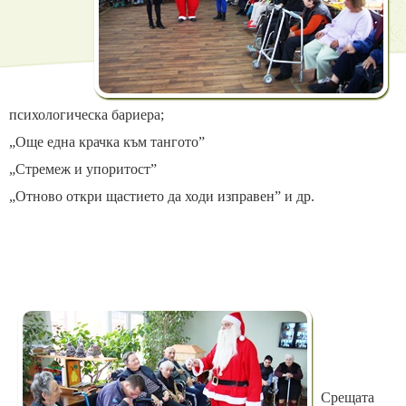
психологическа бариера
;
„Още една крачка към тангото”
„Стремеж и упоритост”
„Отново откри щастието да ходи изправен” и др.
Срещата