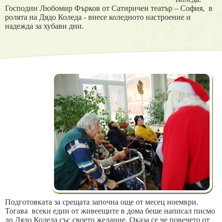
Господин Любомир Фърков от Сатиричен театър – София, в
ролята на Дядо Коледа - внесе коледното настроение и
надежда за хубави дни.
Подготовката за срещата започна още от месец ноември.
Тогава всеки един от живеещите в дома беше написал писмо
до Дядо Коледа със своето желание. Оказа се че повечето от