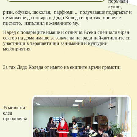
поръчали
кукли,
ризи, обувки, шоколад, парфюми ... получаваше подаръкът и
не можеше да повярва: Дядо Коледа е при тях, прочел е
писмото, изпълнил е желанието му.
Наред с подаръците имаше и отличия.Всеки специализиран
сектор на дома имаше за задача да награди най-активните си
участници в терапавтични занимания и културни
мероприятия.
За тях Дядо Коледа от името на екипите връчи грамоти:
Усмивката
след
преодоляна