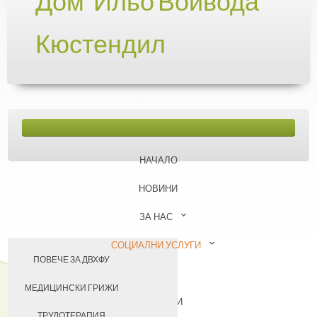
Дом "Ильо Войвода"
Кюстендил
НАЧАЛО
НОВИНИ
ЗА НАС
СОЦИАЛНИ УСЛУГИ
ПОВЕЧЕ ЗА ДВХФУ
БАЗА
НАШИЯТ ЕКИП
МЕДИЦИНСКИ ГРИЖИ
КОНТАКТИ
УЧАСТИЕ В ПРОЕКТИ
ТРУДОТЕРАПИЯ