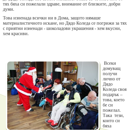
тях бяха си пожелали здраве, внимание от близките, добри
думи.
Това изненада всички ни в Дома, защото нямаше
материалистичното искане, но Дядо Коледа се погрижи за тях
с приятни изненади - шоколадови украшения - хем вкусни,
хем красиви.
Всеки
домуващ
получи
лично от
Дядо
Коледа своя
подарък –
това, което
бе си
пожелал.
Така тези,
които си
бяха