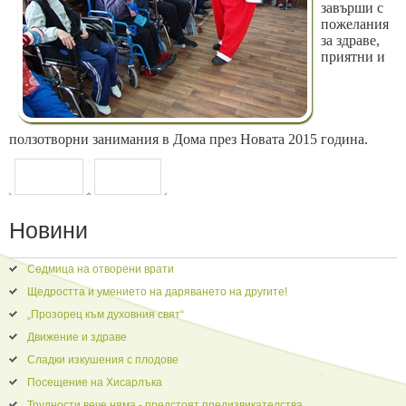
завърши с
пожелания
за здраве,
приятни и
ползотворни занимания в Дома през Новата 2015 година.
ПРЕДИШНА
СЛЕДВАЩА
Новини
Седмица на отворени врати
Щедростта и умението на даряването на другите!
„Прозорец към духовния свят“
Движение и здраве
Сладки изкушения с плодове
Посещение на Хисарлъка
Трудности вече няма - предстоят предизвикателства