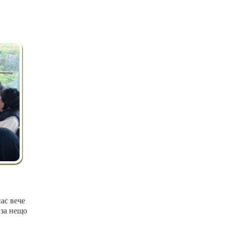
ас вече
 за нещо