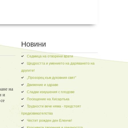
Новини
Седмица на отворени врати
Щедростта и умението на даряването на
другите!
„Прозорец към духовния свят“
Движение и здраве
ване на
Сладки изкушения с плодове
и и
Посещение на Хисарлъка
 се
Трудности вече няма - предстоят
предизвикателства
Честит рожден ден Еленче!
Красивите творения и заедността