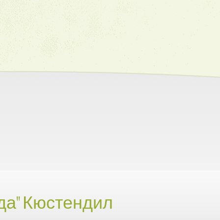
да" Кюстендил