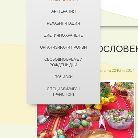
ДОБРОВОЛЦИ
АРТТЕРАПИЯ
КОНТАКТИ
ЗА КЮСТЕНДИЛ
РЕХАБИЛИТАЦИЯ
НАСТАНЯВАНЕ
ДИЕТИЧНО ХРАНЕНЕ
УСЛОВИЯ ЗА ПРЕБИВАВАНЕ
ВЕСЕЛ И БЛАГОСЛОВЕ
ОРГАНИЗИРАНИ ПРОЯВИ
ТАКСИ ЗА ПРЕБИВАВАНЕ
СВОБОДНО ВРЕМЕ И
РОЖДЕНИ ДНИ
in
Трудотерапия
Последно обновена на 22 Юли 2017
ПОЧИВКИ
СПЕЦИАЛИЗИРАН
ТРАНСПОРТ