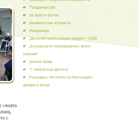
“Градинарство”
За Христо Ботев
Занимателни ателиета
Рожденици
„Да изчистим България заедно“ - 2026
„Българските произведения, които
помним“
Златни букви
“С любов към цветята”
Разходка с Антонета из Кюстендил -
древен и млад!
с своята
уващ,
то с