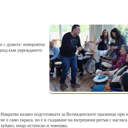
е с думите: невероятна
дход към увреждането
Накратко казано подготовката за Великденските празници при н
не е само украса, но е и създаване на вътрешния ритъм с нагласа
хубаво, нещо истинско и човешко.