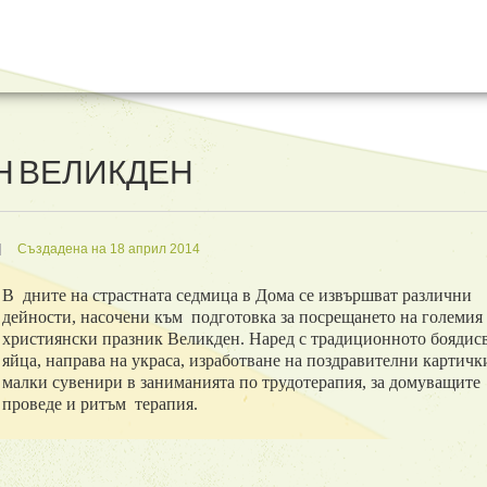
Н ВЕЛИКДЕН
Създадена на 18 април 2014
В дните на страстната седмица в Дома се извършват различни
дейности, насочени към подготовка за посрещането на големия
християнски празник Великден. Наред с традиционното боядис
яйца, направа на украса, изработване на поздравителни картичк
малки сувенири в заниманията по трудотерапия, за домуващите
проведе и ритъм терапия.