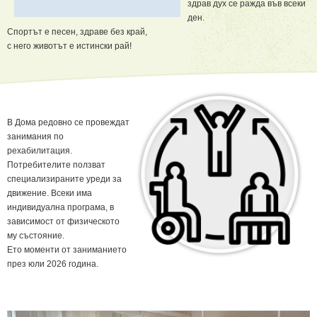
здрав дух се ражда във всеки
ден.
Спортът е песен, здраве без край,
с него животът е истински рай!
В Дома редовно се провеждат
занимания по
рехабилитация.
Потребителите ползват
специализираните уреди за
движение. Всеки има
индивидуална програма, в
зависимост от физическото
му състояние.
Ето моменти от заниманието
през юли 2026 година.