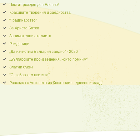
Честит рожден ден Еленче!
Красивите творения и заедността
“Градинарство”
За Христо Ботев
Занимателни ателиета
Рожденици
„Да изчистим България заедно“ - 2026
„Българските произведения, които помним“
Златни букви
“С любов към цветята”
Разходка с Антонета из Кюстендил - древен и млад!