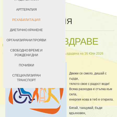
ДОБРОВОЛЦИ
АРТТЕРАПИЯ
РЕХАБИЛИТАЦИЯ
ЗА КЮСТЕНДИЛ
РЕХАБИЛИТАЦИЯ
НАСТАНЯВАНЕ
ДИЕТИЧНО ХРАНЕНЕ
ДВИЖЕНИЕ И ЗДРАВЕ
УСЛОВИЯ ЗА ПРЕБИВАВАНЕ
ОРГАНИЗИРАНИ ПРОЯВИ
ТАКСИ ЗА ПРЕБИВАВАНЕ
СВОБОДНО ВРЕМЕ И
in Рехабилитация и физиотерапия
Създадена на 16 Юли 2026
РОЖДЕНИ ДНИ
ПОЧИВКИ
Движи се смело, дишай с
СПЕЦИАЛИЗИРАН
гърди,
ТРАНСПОРТ
тялото свое с радост води!
Всяка разходка е стъпка към
сила,
енергия нова в теб е открила.
Бягай, танцувай, бъди
вдъхновен,