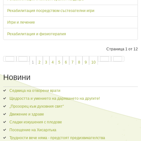
Рехабилитация посредством състезателни игри
Игри и лечение
Рехабилитация и физиотерапия
Страница 1 от 12
1
2
3
4
5
6
7
8
9
10
Новини
Седмица на отворени врати
Щедростта и умението на даряването на другите!
„Прозорец към духовния свят“
Движение и здраве
Сладки изкушения с плодове
Посещение на Хисарлъка
Трудности вече няма - предстоят предизвикателства