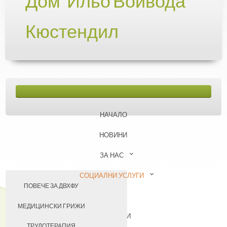
Дом "Ильо Войвода"
Кюстендил
НАЧАЛО
НОВИНИ
ЗА НАС
СОЦИАЛНИ УСЛУГИ
ПОВЕЧЕ ЗА ДВХФУ
БАЗА
НАШИЯТ ЕКИП
МЕДИЦИНСКИ ГРИЖИ
КОНТАКТИ
УЧАСТИЕ В ПРОЕКТИ
ТРУДОТЕРАПИЯ