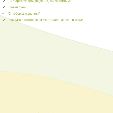
„Българските произведения, които помним“
Златни букви
“С любов към цветята”
Разходка с Антонета из Кюстендил - древен и млад!