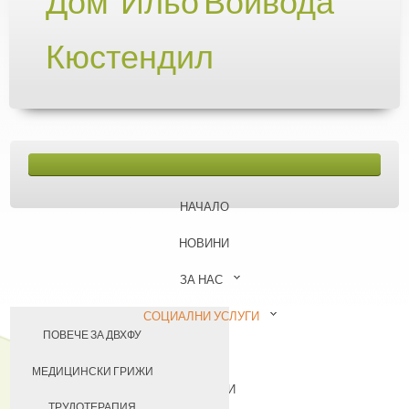
Дом "Ильо Войвода"
Кюстендил
НАЧАЛО
НОВИНИ
ЗА НАС
СОЦИАЛНИ УСЛУГИ
ПОВЕЧЕ ЗА ДВХФУ
БАЗА
НАШИЯТ ЕКИП
МЕДИЦИНСКИ ГРИЖИ
КОНТАКТИ
УЧАСТИЕ В ПРОЕКТИ
ТРУДОТЕРАПИЯ