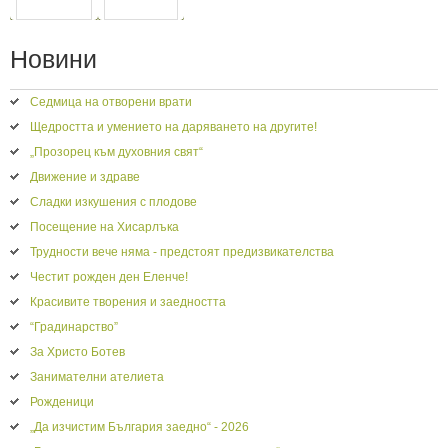
ПРЕДИШНА
СЛЕДВАЩА
Новини
Седмица на отворени врати
Щедростта и умението на даряването на другите!
„Прозорец към духовния свят“
Движение и здраве
Сладки изкушения с плодове
Посещение на Хисарлъка
Трудности вече няма - предстоят предизвикателства
Честит рожден ден Еленче!
Красивите творения и заедността
“Градинарство”
За Христо Ботев
Занимателни ателиета
Рожденици
„Да изчистим България заедно“ - 2026