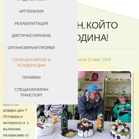
ДОБРОВОЛЦИ
АРТТЕРАПИЯ
РОЖДЕНИЯТ ДЕН, КОЙТО
ЗА КЮСТЕНДИЛ
РЕХАБИЛИТАЦИЯ
ЧАКАМЕ ЦЯЛА ГОДИНА!
НАСТАНЯВАНЕ
ДИЕТИЧНО ХРАНЕНЕ
УСЛОВИЯ ЗА ПРЕБИВАВАНЕ
ОРГАНИЗИРАНИ ПРОЯВИ
ТАКСИ ЗА ПРЕБИВАВАНЕ
in
Грижи за свободно време
Създадена на 17 март 2026
СВОБОДНО ВРЕМЕ И
РОЖДЕНИ ДНИ
Рожденият ден
е ден, който
ПОЧИВКИ
чакаме цяла
година!
СПЕЦИАЛИЗИРАН
ТРАНСПОРТ
А как се
приготвя
рожден ден ?
Отговора е:
интересно и с
вълнение,
независимо от