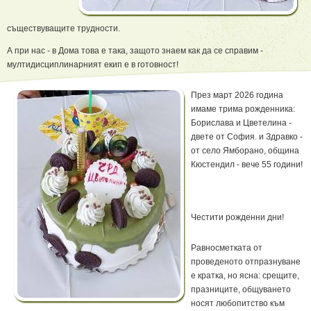
съществуващите трудности.
А при нас - в Дома това е така, защото знаем как да се справим -
мултидисциплинарният екип е в готовност!
През март 2026 година
имаме трима рожденника:
Борислава и Цветелина -
двете от София. и Здравко -
от село Ямборано, община
Кюстендил - вече 55 години!
Честити рожденни дни!
Равносметката от
проведеното отпразнуване
е кратка, но ясна: срещите,
празниците, общуването
носят любопитство към