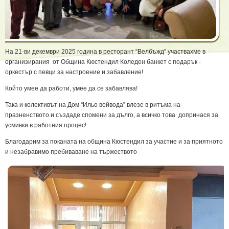
На 21-ви декември 2025 година в ресторант “Велбъжд” участвахме в
организирания от Община Кюстендил Коледен банкет с подарък -
оркестър с певци за настроение и забавление!
Който умее да работи, умее да се забавлява!
Така и колективът на Дом “Ильо войвода” влезе в ритъма на
празненството и създаде спомени за дълго, а всичко това допринася за
усмивки в работния процес!
Благодарим за поканата на община Кюстендил за участие и за приятното
и незабравимо пребиваване на тържеството