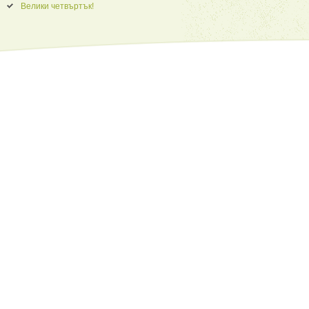
Велики четвъртък!