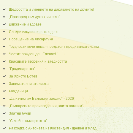
Щедростта и умението на даряването на другите!
„Прозорец към духовния свят“
Движение и здраве
Сладки изкушения с плодове
Посещение на Хисарлъка
Трудности вече няма - предстоят предизвикателства
Честит рожден ден Еленче!
Красивите творения и заедността
“Градинарство”
За Христо Ботев
Занимателни ателиета
Рожденици
„Да изчистим България заедно“ - 2026
„Българските произведения, които помним“
Златни букви
“С любов към цветята”
Разходка с Антонета из Кюстендил - древен и млад!