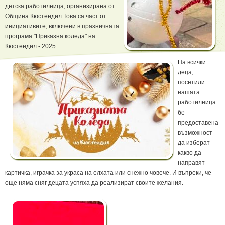
детска работилница, организирана от
Община Кюстендил.Това са част от
инициативите, включени в празничната
програма "Приказна коледа" на
Кюстендил - 2025
На всички
деца,
посетили
нашата
работилница
бе
предоставена
възможност
да изберат
какво да
направят -
картичка, играчка за украса на елхата или снежно човече. И въпреки, че
още няма сняг децата успяха да реализират своите желания.